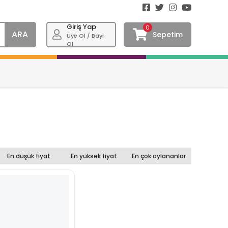
Giriş Yap
0
ARA
Sepetim
Üye Ol / Bayi
Ol
En düşük fiyat
En yüksek fiyat
En çok oylananlar