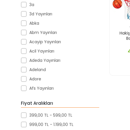
3a
3d Yayınları
Abka
Abm Yayınları
Hakiş
B
Acayip Yayınları
Acil Yayınları
Adeda Yayınları
Adeland
Adore
Afs Yayınları
Agapi Yayınları
Fiyat Aralıkları
Agt
399,00 TL - 599,00 TL
Aıhao
999,00 TL - 1.199,00 TL
Akademi Denizi Yayınları