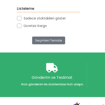
Akar Kırtasiye
Listeleme
Akçağ Yayınları
Sadece stoktakileri göster
Aktive Oyuncak
Ücretsiz Kargo
Akvaryum Yayınları
Alex
Seçimleri Temizle
Alfa
Alfa Yayınları
Alfabe Yayınları
Aliş
Alpino
Gönderim ve Teslimat
Alpino Çocuk Yayınları
Hızlı gönderim ile ürünlerinize hızlı ulaşın
Altın
Altın Karma Yayınları
Altın Kitaplar Yayınevi