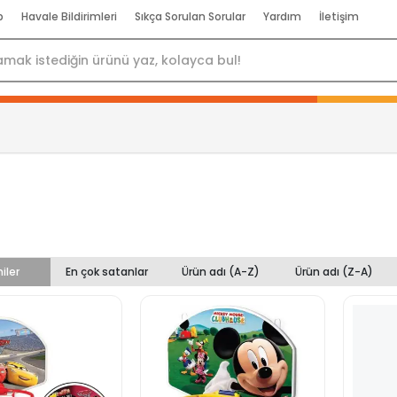
p
Havale Bildirimleri
Sıkça Sorulan Sorular
Yardım
İletişim
iler
En çok satanlar
Ürün adı (A-Z)
Ürün adı (Z-A)