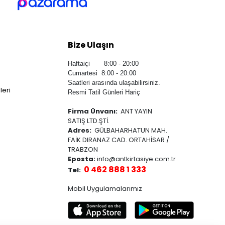
Bize Ulaşın
Haftaiçi 8:00 - 20:00
Cumartesi 8:00 - 20:00
Saatleri arasında ulaşabilirsiniz.
leri
Resmi Tatil Günleri Hariç
Firma Ünvanı:
ANT YAYIN
SATIŞ LTD.ŞTİ.
Adres:
GÜLBAHARHATUN MAH.
FAİK DIRANAZ CAD. ORTAHİSAR /
TRABZON
Eposta:
info@antkirtasiye.com.tr
0 462 888 1 333
Tel:
Mobil Uygulamalarımız