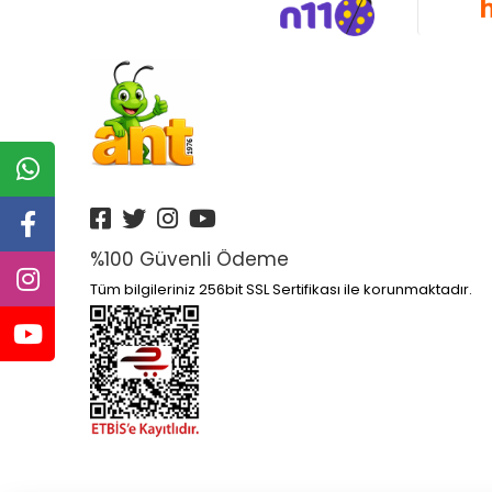
Altın Kitaplar Yayınları
Altın Nokta Yayınları
Altınyıldız
Anatolia Kitap Yayınları
Anatolian
Ankara Yayınları
Anonim Yayınları
%100 Güvenli Ödeme
Ant
Tüm bilgileriniz 256bit SSL Sertifikası ile korunmaktadır.
Antik Yayınları
Antrenmanlarla Yayınları
Aperatifyayınları
Aprıl Yayınları
Apron Yayınları
Arı Yayıncılık