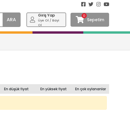
Giriş Yap
0
ARA
Sepetim
Üye Ol / Bayi
Ol
En düşük fiyat
En yüksek fiyat
En çok oylananlar