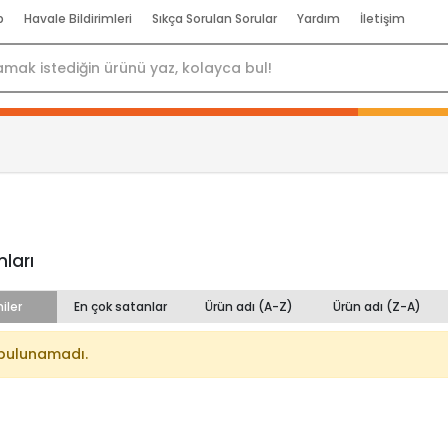
p
Havale Bildirimleri
Sıkça Sorulan Sorular
Yardım
İletişim
ları
iler
En çok satanlar
Ürün adı (A-Z)
Ürün adı (Z-A)
bulunamadı.