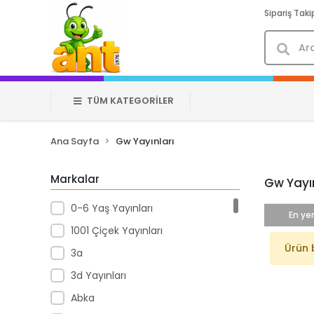
Sipariş Taki
TÜM KATEGORİLER
Ana Sayfa
Gw Yayınları
Markalar
Gw Yayın
0-6 Yaş Yayınları
En yen
1001 Çiçek Yayınları
Ürün 
3a
3d Yayınları
Abka