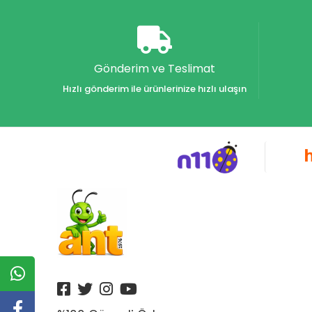
Akvaryum Yayınları
Alex
Alfa
Gönderim ve Teslimat
Alfa Yayınları
Hızlı gönderim ile ürünlerinize hızlı ulaşın
Alfabe Yayınları
Aliş
Alpino
Alpino Çocuk Yayınları
Altın
Altın Karma Yayınları
Altın Kitaplar Yayınevi
Altın Kitaplar Yayınları
Altın Nokta Yayınları
Altınyıldız