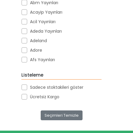
Abm Yayınları
Acayip Yayınları
Acil Yayınları
Adeda Yayınları
Adeland
Adore
Afs Yayınları
Agapi Yayınları
Listeleme
Agt
Sadece stoktakileri göster
Aıhao
Ücretsiz Kargo
Akademi Denizi Yayınları
Akar Kırtasiye
Seçimleri Temizle
Akçağ Yayınları
Aktive Oyuncak