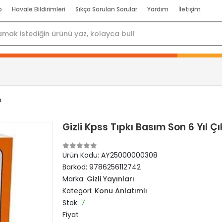
p
Havale Bildirimleri
Sıkça Sorulan Sorular
Yardım
İletişim
ı
Gizli Kpss Tıpkı Basım Son 6 Yıl 
Ürün Kodu:
AY25000000308
Barkod:
9786256112742
Marka:
Gizli Yayınları
Kategori:
Konu Anlatımlı
Stok:
7
Fiyat