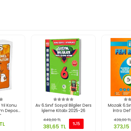
 Yıl Konu
Av 6.Sınıf Sosyal Bilgiler Ders
Mozaik 6.Sın
tim Deposu
İşleme Kitabı 2025-26
İntro De
6
449,00 TL
439,00 TL
TL
%15
381,65 TL
373,15