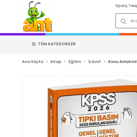
Sipariş Taki
TÜM KATEGORİLER
Ana Sayfa
Kitap
Eğitim
6.Sınıf
Konu Anlatıml