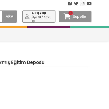
Giriş Yap
0
ARA
Sepetim
Üye Ol / Bayi
Ol
Çıkmış Eğitim Deposu