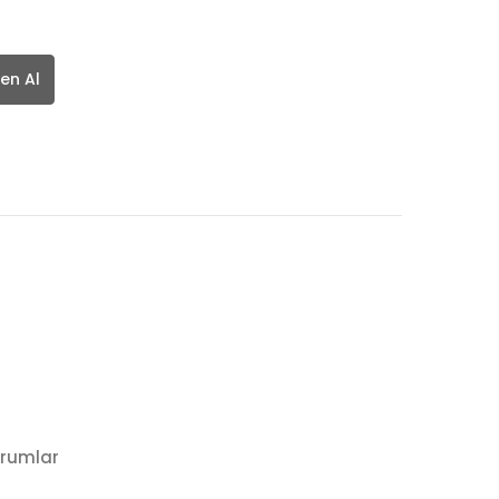
en Al
rumlar