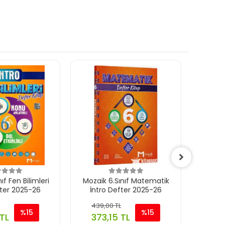
ıf Fen Bilimleri
Mozaik 6.Sınıf Matematik
Mozaik 6
fter 2025-26
İntro Defter 2025-26
İnt
439,00 TL
439
%15
%15
 TL
373,15 TL
37