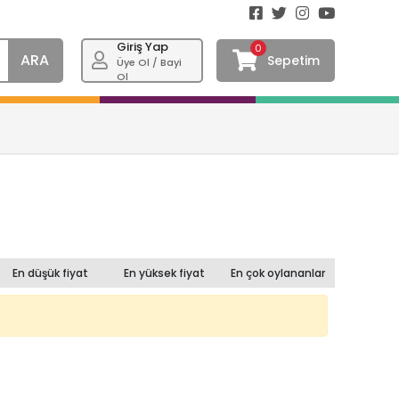
Giriş Yap
0
ARA
Sepetim
Üye Ol / Bayi
Ol
En düşük fiyat
En yüksek fiyat
En çok oylananlar