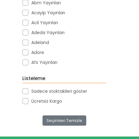
Abm Yayınları
Acayip Yayınları
Acil Yayınları
Adeda Yayınları
Adeland
Adore
Afs Yayınları
Agapi Yayınları
Listeleme
Agt
Sadece stoktakileri göster
Aıhao
Ücretsiz Kargo
Akademi Denizi Yayınları
Akar Kırtasiye
Seçimleri Temizle
Akçağ Yayınları
Aktive Oyuncak