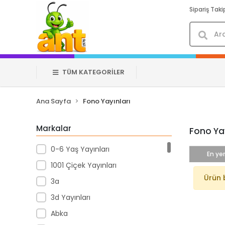
Sipariş Taki
TÜM KATEGORİLER
Ana Sayfa
Fono Yayınları
Markalar
Fono Yay
0-6 Yaş Yayınları
En yen
1001 Çiçek Yayınları
Ürün 
3a
3d Yayınları
Abka