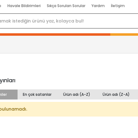
p
Havale Bildirimleri
Sıkça Sorulan Sorular
Yardım
İletişim
ınları
iler
En çok satanlar
Ürün adı (A-Z)
Ürün adı (Z-A)
bulunamadı.