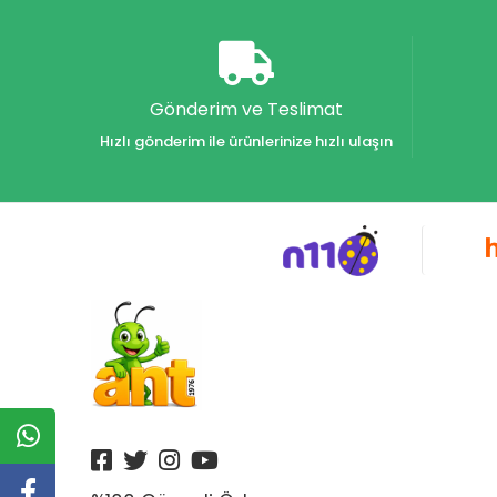
Akvaryum Yayınları
Alex
Alfa
Gönderim ve Teslimat
Alfa Yayınları
Hızlı gönderim ile ürünlerinize hızlı ulaşın
Alfabe Yayınları
Aliş
Alpino
Alpino Çocuk Yayınları
Altın
Altın Karma Yayınları
Altın Kitaplar Yayınevi
Altın Kitaplar Yayınları
Altın Nokta Yayınları
Altınyıldız