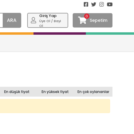
Giriş Yap
0
ARA
Sepetim
Üye Ol / Bayi
Ol
En düşük fiyat
En yüksek fiyat
En çok oylananlar