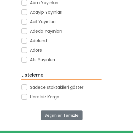
Abm Yayınları
Acayip Yayınları
Acil Yayınları
Adeda Yayınları
Adeland
Adore
Afs Yayınları
Agapi Yayınları
Listeleme
Agt
Sadece stoktakileri göster
Aıhao
Ücretsiz Kargo
Akademi Denizi Yayınları
Akar Kırtasiye
Seçimleri Temizle
Akçağ Yayınları
Aktive Oyuncak