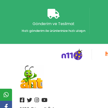
Akvaryum Yayınları
Alex
Alfa
Gönderim ve Teslimat
Alfa Yayınları
Hızlı gönderim ile ürünlerinize hızlı ulaşın
Alfabe Yayınları
Aliş
Alpino
Alpino Çocuk Yayınları
Altın
Altın Karma Yayınları
Altın Kitaplar Yayınevi
Altın Kitaplar Yayınları
Altın Nokta Yayınları
Altınyıldız