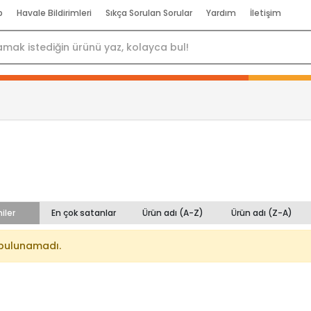
p
Havale Bildirimleri
Sıkça Sorulan Sorular
Yardım
İletişim
iler
En çok satanlar
Ürün adı (A-Z)
Ürün adı (Z-A)
bulunamadı.