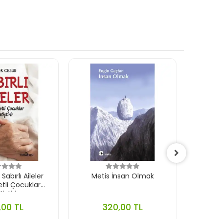
abırlı Aileler
Metis İnsan Olmak
Timaş 
li Çocuklar
iştirir
,00 TL
320,00 TL