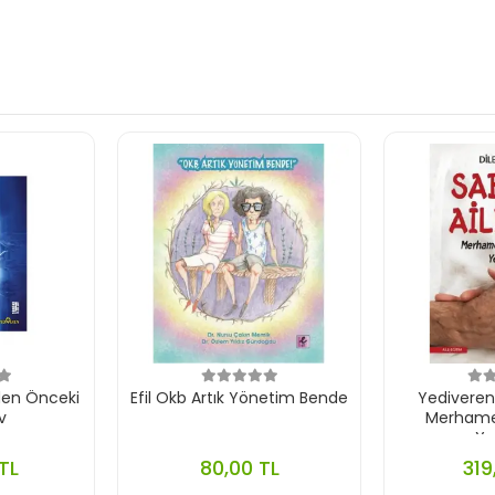
den Önceki
Efil Okb Artık Yönetim Bende
Yediveren S
v
Merhamet
Yet
TL
80,00 TL
319