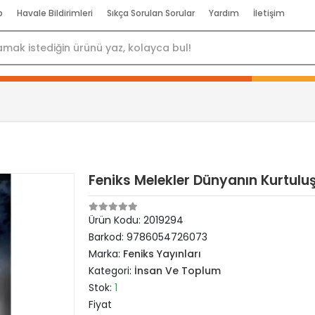
p
Havale Bildirimleri
Sıkça Sorulan Sorular
Yardım
İletişim
Feniks Melekler Dünyanın Kurtulu
Ürün Kodu:
2019294
Barkod:
9786054726073
Marka:
Feniks Yayınları
Kategori:
İnsan Ve Toplum
Stok:
1
Fiyat