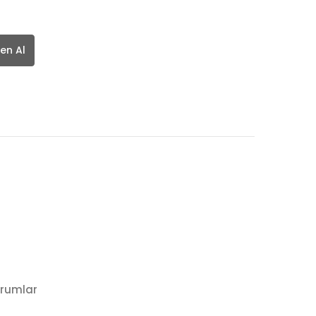
en Al
rumlar