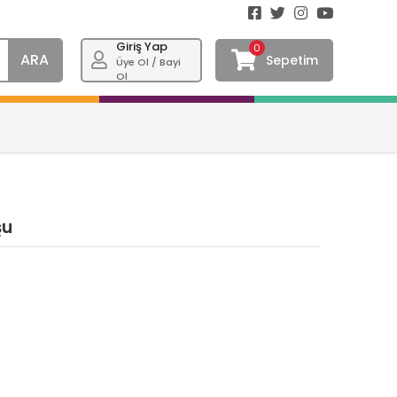
Giriş Yap
0
ARA
Sepetim
Üye Ol / Bayi
Ol
şu