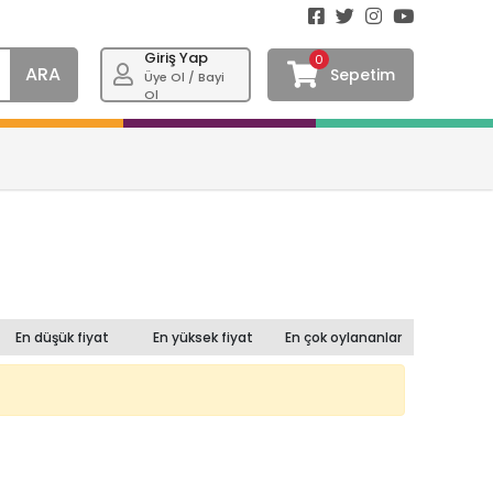
Giriş Yap
0
ARA
Sepetim
Üye Ol / Bayi
Ol
En düşük fiyat
En yüksek fiyat
En çok oylananlar