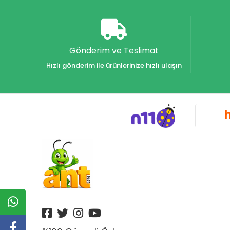
Akvaryum Yayınları
Alex
Alfa
Gönderim ve Teslimat
Alfa Yayınları
Hızlı gönderim ile ürünlerinize hızlı ulaşın
Alfabe Yayınları
Aliş
Alpino
Alpino Çocuk Yayınları
Altın
Altın Karma Yayınları
Altın Kitaplar Yayınevi
Altın Kitaplar Yayınları
Altın Nokta Yayınları
Altınyıldız