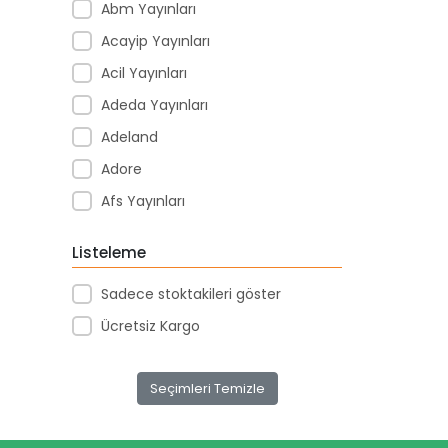
Abm Yayınları
Acayip Yayınları
Acil Yayınları
Adeda Yayınları
Adeland
Adore
Afs Yayınları
Agapi Yayınları
Listeleme
Agt
Sadece stoktakileri göster
Aıhao
Ücretsiz Kargo
Akademi Denizi Yayınları
Akar Kırtasiye
Seçimleri Temizle
Akçağ Yayınları
Aktive Oyuncak