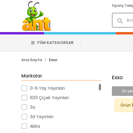
Sipariş Taki
TÜM KATEGORİLER
Ana Sayfa
Exxo
Markalar
Exxo
0-6 Yaş Yayınları
En yen
1001 Çiçek Yayınları
Ürün 
3a
3d Yayınları
Abka