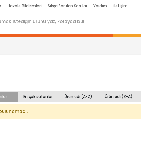
p
Havale Bildirimleri
Sıkça Sorulan Sorular
Yardım
İletişim
iler
En çok satanlar
Ürün adı (A-Z)
Ürün adı (Z-A)
bulunamadı.