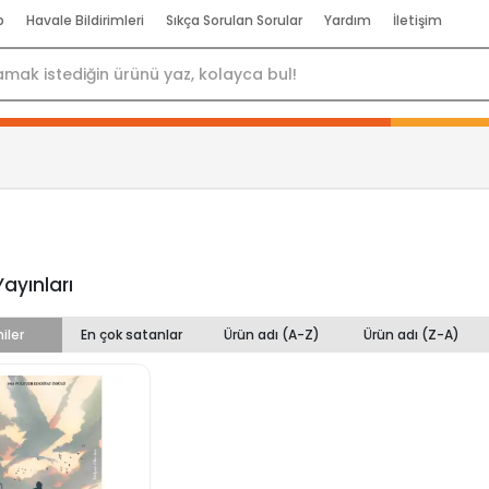
p
Havale Bildirimleri
Sıkça Sorulan Sorular
Yardım
İletişim
Yayınları
iler
En çok satanlar
Ürün adı (A-Z)
Ürün adı (Z-A)