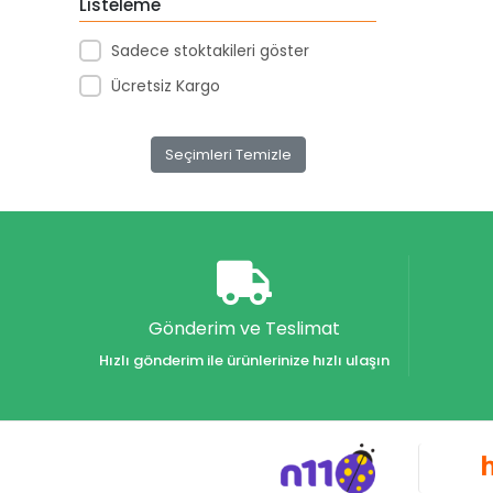
Listeleme
Akar Kırtasiye
Sadece stoktakileri göster
Akçağ Yayınları
Ücretsiz Kargo
Aktive Oyuncak
Akvaryum Yayınları
Seçimleri Temizle
Alex
Alfa
Alfa Yayınları
Alfabe Yayınları
Aliş
Gönderim ve Teslimat
Alpino
Hızlı gönderim ile ürünlerinize hızlı ulaşın
Alpino Çocuk Yayınları
Altın
Altın Karma Yayınları
Altın Kitaplar Yayınevi