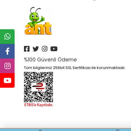
Altın Kitaplar Yayınları
Altın Nokta Yayınları
Altınyıldız
Anatolia Kitap Yayınları
Anatolian
Ankara Yayınları
%100 Güvenli Ödeme
Anonim Yayınları
Tüm bilgileriniz 256bit SSL Sertifikası ile korunmaktadır.
Ant
Antik Yayınları
Antrenmanlarla Yayınları
Aperatifyayınları
Aprıl Yayınları
Apron Yayınları
Arı Yayıncılık