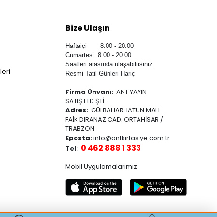
Bize Ulaşın
Haftaiçi 8:00 - 20:00
Cumartesi 8:00 - 20:00
Saatleri arasında ulaşabilirsiniz.
leri
Resmi Tatil Günleri Hariç
Firma Ünvanı:
ANT YAYIN
SATIŞ LTD.ŞTİ.
Adres:
GÜLBAHARHATUN MAH.
FAİK DIRANAZ CAD. ORTAHİSAR /
TRABZON
Eposta:
info@antkirtasiye.com.tr
0 462 888 1 333
Tel:
Mobil Uygulamalarımız