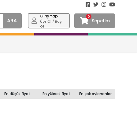
Giriş Yap
0
ARA
Sepetim
Üye Ol / Bayi
Ol
En düşük fiyat
En yüksek fiyat
En çok oylananlar