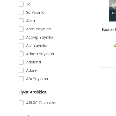
3a
3d Yayınları
Abka
Abm Yayınları
Epsilon
Acayip Yayınları
Acil Yayınları
Adeda Yayınları
Adeland
Adore
Afs Yayınları
Agapi Yayınları
Fiyat Aralıkları
Agt
419,00 TL ve üzeri
Aıhao
Akademi Denizi Yayınları