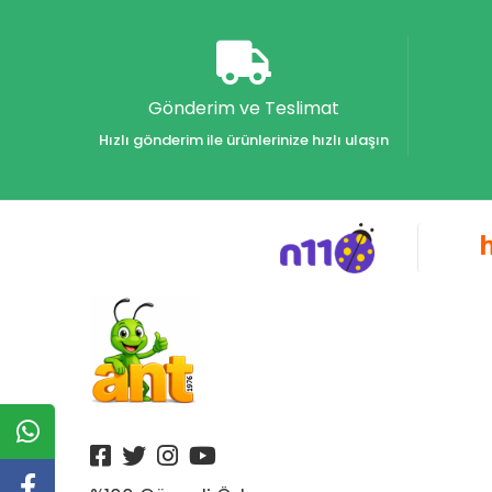
Akvaryum Yayınları
Alex
Alfa
Gönderim ve Teslimat
Alfa Yayınları
Hızlı gönderim ile ürünlerinize hızlı ulaşın
Alfabe Yayınları
Aliş
Alpino
Alpino Çocuk Yayınları
Altın
Altın Karma Yayınları
Altın Kitaplar Yayınevi
Altın Kitaplar Yayınları
Altın Nokta Yayınları
Altınyıldız