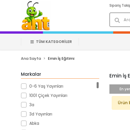
Sipariş Taki
TÜM KATEGORİLER
Ana Sayfa
Emin İş Eğitimi
Markalar
Emin İş 
0-6 Yaş Yayınları
En yen
1001 Çiçek Yayınları
Ürün 
3a
3d Yayınları
Abka