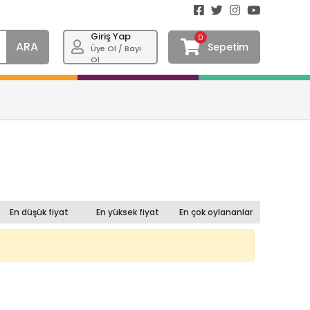
Giriş Yap
0
ARA
Sepetim
Üye Ol / Bayi
Ol
En düşük fiyat
En yüksek fiyat
En çok oylananlar