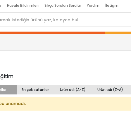
p
Havale Bildirimleri
Sıkça Sorulan Sorular
Yardım
İletişim
Eğitimi
iler
En çok satanlar
Ürün adı (A-Z)
Ürün adı (Z-A)
bulunamadı.