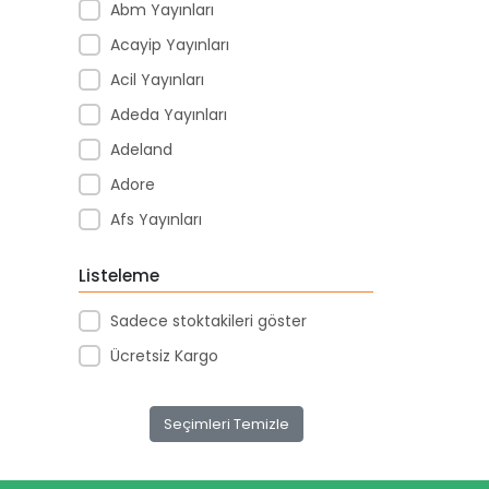
Abm Yayınları
Acayip Yayınları
Acil Yayınları
Adeda Yayınları
Adeland
Adore
Afs Yayınları
Agapi Yayınları
Listeleme
Agt
Sadece stoktakileri göster
Aıhao
Ücretsiz Kargo
Akademi Denizi Yayınları
Akar Kırtasiye
Seçimleri Temizle
Akçağ Yayınları
Aktive Oyuncak