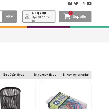
Giriş Yap
0
ARA
Sepetim
Üye Ol / Bayi
Ol
En düşük fiyat
En yüksek fiyat
En çok oylananlar