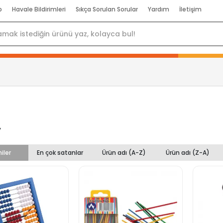
p
Havale Bildirimleri
Sıkça Sorulan Sorular
Yardım
İletişim
v
iler
En çok satanlar
Ürün adı (A-Z)
Ürün adı (Z-A)