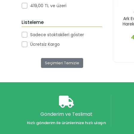
419,00 TL ve üzeri
Akademi Denizi Yayınları
Akar Kırtasiye
Ark E
Listeleme
Harek
Akçağ Yayınları
Sadece stoktakileri göster
Aktive Oyuncak
4
Ücretsiz Kargo
Akvaryum Yayınları
Alex
Seçimleri Temizle
Alfa
Alfa Yayınları
Alfabe Yayınları
Aliş
Alpino
Alpino Çocuk Yayınları
Gönderim ve Teslimat
Altın
Hızlı gönderim ile ürünlerinize hızlı ulaşın
Altın Karma Yayınları