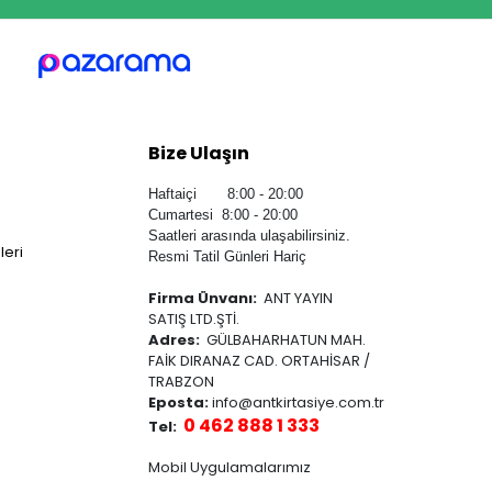
Bize Ulaşın
Haftaiçi 8:00 - 20:00
Cumartesi 8:00 - 20:00
Saatleri arasında ulaşabilirsiniz.
leri
Resmi Tatil Günleri Hariç
Firma Ünvanı:
ANT YAYIN
SATIŞ LTD.ŞTİ.
Adres:
GÜLBAHARHATUN MAH.
FAİK DIRANAZ CAD. ORTAHİSAR /
TRABZON
Eposta:
info@antkirtasiye.com.tr
0 462 888 1 333
Tel:
Mobil Uygulamalarımız