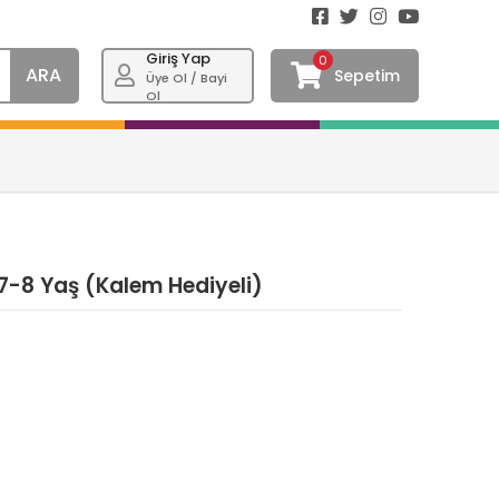
Giriş Yap
0
ARA
Sepetim
Üye Ol / Bayi
Ol
 7-8 Yaş (Kalem Hediyeli)