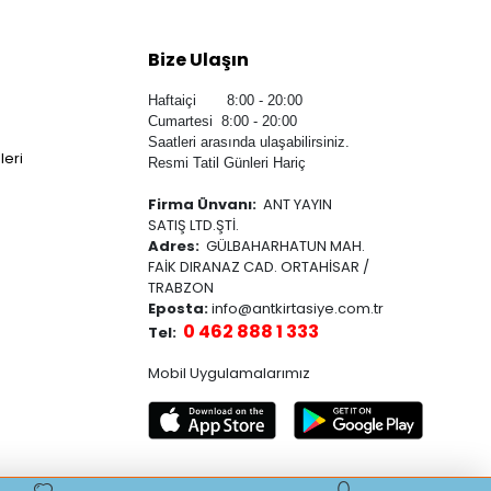
Bize Ulaşın
Haftaiçi 8:00 - 20:00
Cumartesi 8:00 - 20:00
Saatleri arasında ulaşabilirsiniz.
leri
Resmi Tatil Günleri Hariç
Firma Ünvanı:
ANT YAYIN
SATIŞ LTD.ŞTİ.
Adres:
GÜLBAHARHATUN MAH.
FAİK DIRANAZ CAD. ORTAHİSAR /
TRABZON
Eposta:
info@antkirtasiye.com.tr
0 462 888 1 333
Tel:
Mobil Uygulamalarımız