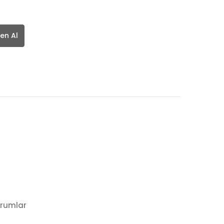
en Al
rumlar