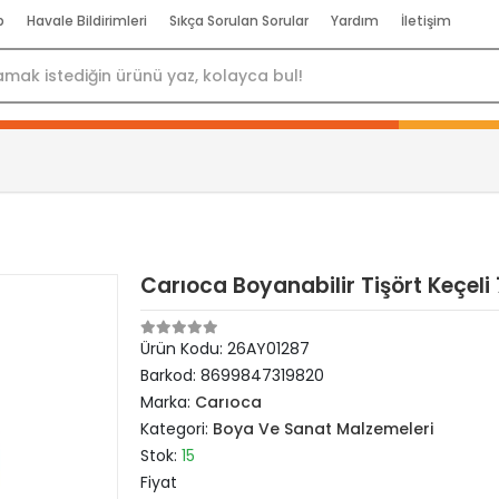
p
Havale Bildirimleri
Sıkça Sorulan Sorular
Yardım
İletişim
Carıoca Boyanabilir Tişört Keçeli
Ürün Kodu:
26AY01287
Barkod:
8699847319820
Marka:
Carıoca
Kategori:
Boya Ve Sanat Malzemeleri
Stok:
15
Fiyat