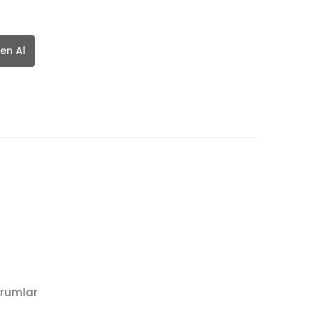
en Al
rumlar