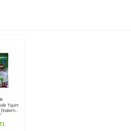
lir Tişört
ş (Kalem
)
TL