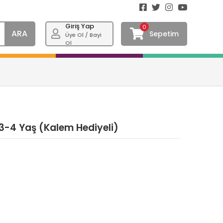
Giriş Yap
0
ARA
Sepetim
Üye Ol / Bayi
Ol
 3-4 Yaş (Kalem Hediyeli)