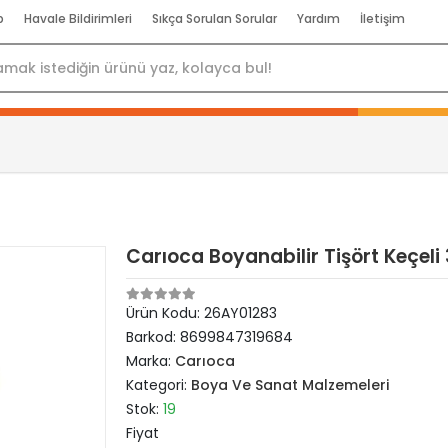
p
Havale Bildirimleri
Sıkça Sorulan Sorular
Yardım
İletişim
Carıoca Boyanabilir Tişört Keçeli
Ürün Kodu:
26AY01283
Barkod:
8699847319684
Marka:
Carıoca
Kategori:
Boya Ve Sanat Malzemeleri
Stok:
19
Fiyat