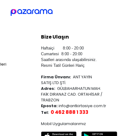
Bize Ulaşın
Haftaiçi 8:00 - 20:00
Cumartesi 8:00 - 20:00
Saatleri arasında ulaşabilirsiniz.
leri
Resmi Tatil Günleri Hariç
Firma Ünvanı:
ANT YAYIN
SATIŞ LTD.ŞTİ.
Adres:
GÜLBAHARHATUN MAH.
FAİK DIRANAZ CAD. ORTAHİSAR /
TRABZON
Eposta:
info@antkirtasiye.com.tr
0 462 888 1 333
Tel:
Mobil Uygulamalarımız