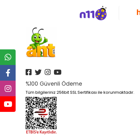
Altın Kitaplar Yayınları
Altın Nokta Yayınları
Altınyıldız
Anatolia Kitap Yayınları
Anatolian
Ankara Yayınları
Anonim Yayınları
Ant
%100 Güvenli Ödeme
Antik Yayınları
Tüm bilgileriniz 256bit SSL Sertifikası ile korunmaktadır.
Antrenmanlarla Yayınları
Aperatifyayınları
Aprıl Yayınları
Apron Yayınları
Arı Yayıncılık