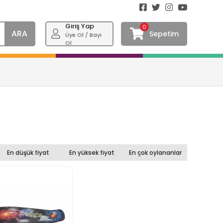
Giriş Yap
0
ARA
Sepetim
Üye Ol / Bayi
Ol
En düşük fiyat
En yüksek fiyat
En çok oylananlar