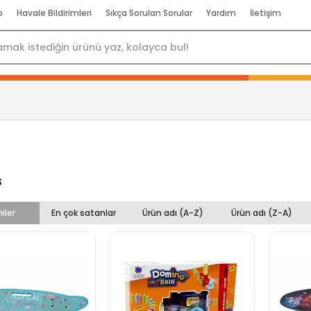
p
Havale Bildirimleri
Sıkça Sorulan Sorular
Yardım
İletişim
s
iler
En çok satanlar
Ürün adı (A-Z)
Ürün adı (Z-A)