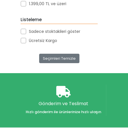
1.399,00 TL ve üzeri
Akar Kırtasiye
Akçağ Yayınları
Listeleme
Aktive Oyuncak
Sadece stoktakileri göster
Akvaryum Yayınları
Ücretsiz Kargo
Alex
Alfa
Seçimleri Temizle
Alfa Yayınları
Alfabe Yayınları
Aliş
Alpino
Alpino Çocuk Yayınları
Gönderim ve Teslimat
Altın
Hızlı gönderim ile ürünlerinize hızlı ulaşın
Altın Karma Yayınları
Altın Kitaplar Yayınevi