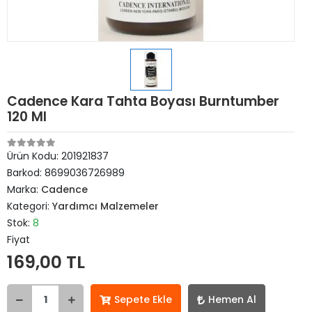
Cadence Kara Tahta Boyası Burntumber
120 Ml
Ürün Kodu:
201921837
Barkod:
8699036726989
Marka:
Cadence
Kategori:
Yardımcı Malzemeler
Stok:
8
Fiyat
169,00 TL
Sepete Ekle
Hemen Al