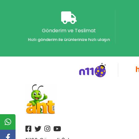
Akvaryum Yayınları
Alex
Alfa
Gönderim ve Teslimat
Alfa Yayınları
Hızlı gönderim ile ürünlerinize hızlı ulaşın
Alfabe Yayınları
Aliş
Alpino
Alpino Çocuk Yayınları
Altın
Altın Karma Yayınları
Altın Kitaplar Yayınevi
Altın Kitaplar Yayınları
Altın Nokta Yayınları
Altınyıldız