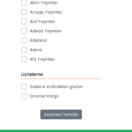
Abm Yayınları
Acayip Yayınları
Acil Yayınları
Adeda Yayınları
Adeland
Adore
Afs Yayınları
Agapi Yayınları
Listeleme
Agt
Sadece stoktakileri göster
Aıhao
Ücretsiz Kargo
Akademi Denizi Yayınları
Akar Kırtasiye
Seçimleri Temizle
Akçağ Yayınları
Aktive Oyuncak