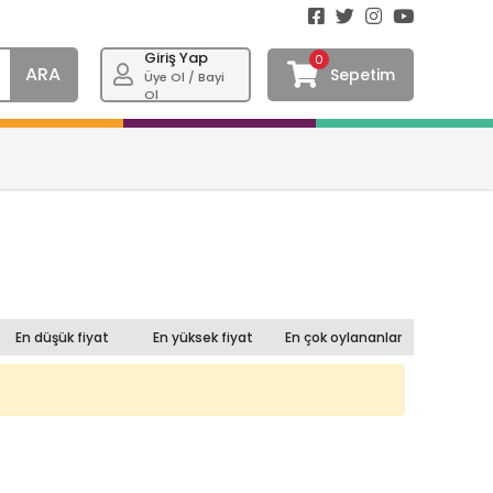
Giriş Yap
0
ARA
Sepetim
Üye Ol / Bayi
Ol
En düşük fiyat
En yüksek fiyat
En çok oylananlar