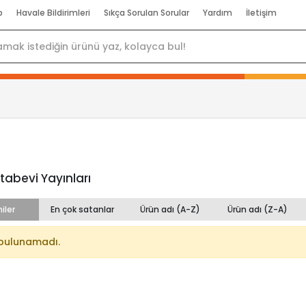
p
Havale Bildirimleri
Sıkça Sorulan Sorular
Yardım
İletişim
itabevi Yayınları
iler
En çok satanlar
Ürün adı (A-Z)
Ürün adı (Z-A)
bulunamadı.