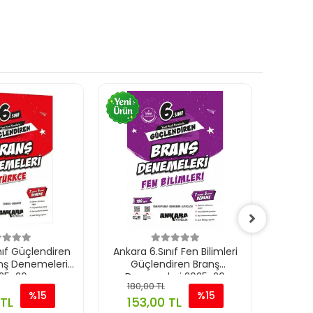
nıf Güçlendiren
Ankara 6.Sınıf Fen Bilimleri
Ankara 5
nş Denemeleri
Güçlendiren Branş
Günde 
25-26
Denemeleri 2025-26
180,00 TL
%15
%15
 TL
153,00 TL