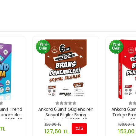
Sınıf Trend
Ankara 6.Sınıf Güçlendiren
Ankara 6.Sı
Denemeleri
Sosyal Bilgiler Branş
Türkçe Bra
me 2025-26
Denemeleri 2025-26
20
150,00 TL
180,00 TL
TL
%15
127,50 TL
153,00