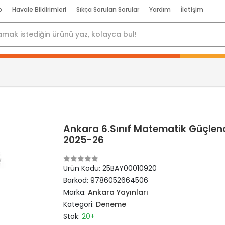
p
Havale Bildirimleri
Sıkça Sorulan Sorular
Yardım
İletişim
Ankara 6.Sınıf Matematik Güçlen
2025-26
Ürün Kodu:
25BAY00010920
Barkod:
9786052664506
Marka:
Ankara Yayınları
Kategori:
Deneme
Stok:
20+