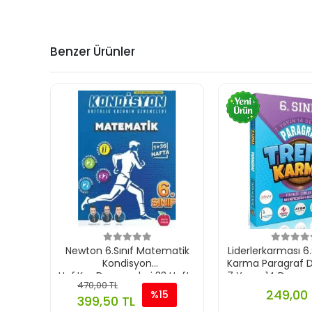
Benzer Ürünler
Newton 6.Sınıf Matematik
Liderlerkarması 6.
Kondisyon
Karma Paragraf 
Haf.Kaz.Denemeleri 33 Hafta
7 Yayın 14 Dene
470,00 TL
2025-26
249,00 
%15
399,50 TL