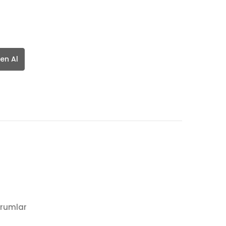
en Al
rumlar