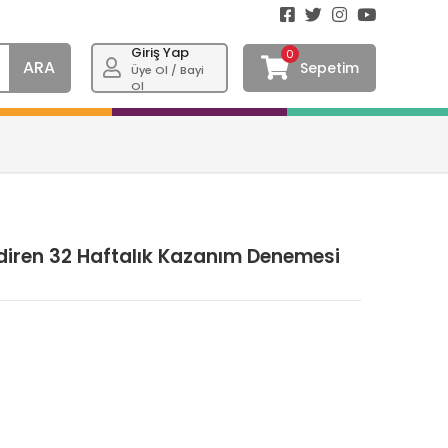
Giriş Yap
0
ARA
Sepetim
Üye Ol / Bayi
Ol
diren 32 Haftalık Kazanım Denemesi