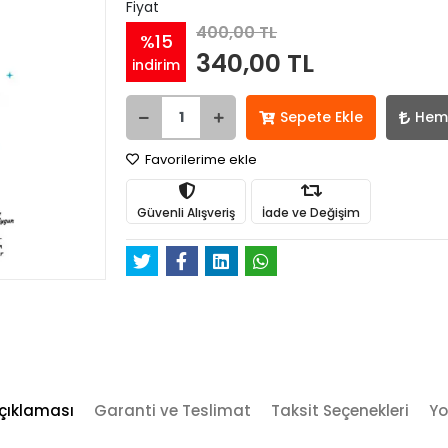
Fiyat
400,00 TL
%15
340,00 TL
indirim
Sepete Ekle
Hem
Favorilerime ekle
Güvenli Alışveriş
İade ve Değişim
çıklaması
Garanti ve Teslimat
Taksit Seçenekleri
Yo