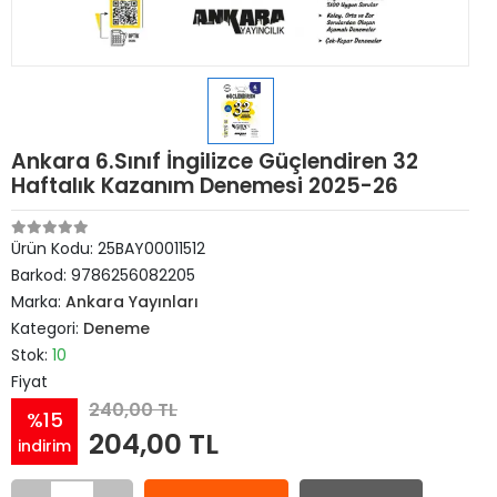
Ankara 6.Sınıf İngilizce Güçlendiren 32
Haftalık Kazanım Denemesi 2025-26
Ürün Kodu:
25BAY00011512
Barkod:
9786256082205
Marka:
Ankara Yayınları
Kategori:
Deneme
Stok:
10
Fiyat
240,00 TL
%15
204,00 TL
indirim