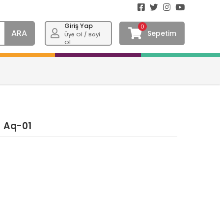
Giriş Yap
0
ARA
Sepetim
Üye Ol / Bayi
Ol
) Aq-01