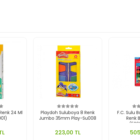
 Renk 24 Ml
Playdoh Suluboya 8 Renk
F.C. Sulu B
01)
Jumbo 35mm Play-Su008
Renk 
(529
TL
223,00 TL
505