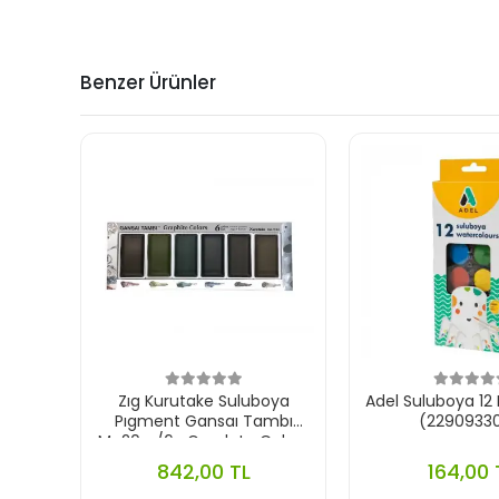
Benzer Ürünler
Zıg Kurutake Suluboya
Adel Suluboya 12
Pıgment Gansaı Tambı
(22909330
Mc20gr/6v Graphıte Colors
6lı 209930
842,00 TL
164,00 