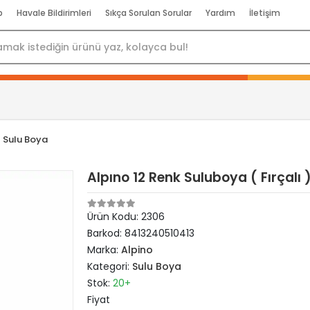
p
Havale Bildirimleri
Sıkça Sorulan Sorular
Yardım
İletişim
Sulu Boya
Alpıno 12 Renk Suluboya ( Fırçalı 
Ürün Kodu:
2306
Barkod:
8413240510413
Marka:
Alpino
Kategori:
Sulu Boya
Stok:
20+
Fiyat