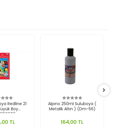
oya Redline 21
Alpıno 250ml Suluboya (
Alp
Büyük Boy
Metalik Altın ) (Dm-56)
Sul
2190021)
,00 TL
164,00 TL