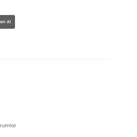
en Al
rumlar