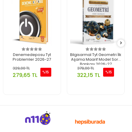
Denemedeposu Tyt
Bilgisarmal Tyt Geometri İlk
Problemler 2026-27
Aşama Maarif Model Soru
Bankası 2026-27
329,00 TL
379,00 TL
%15
%15
279,65 TL
322,15 TL