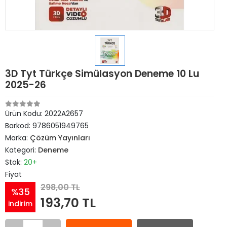
3D Tyt Türkçe Simülasyon Deneme 10 Lu
2025-26
Ürün Kodu:
2022A2657
Barkod:
9786051949765
Marka:
Çözüm Yayınları
Kategori:
Deneme
Stok:
20+
Fiyat
298,00 TL
%35
193,70 TL
indirim