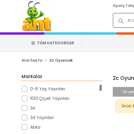
Sipariş Taki
TÜM KATEGORİLER
Ana Sayfa
2c Oyuncak
Markalar
2c Oyu
0-6 Yaş Yayınları
En yen
1001 Çiçek Yayınları
Ürün 
3a
3d Yayınları
Abka