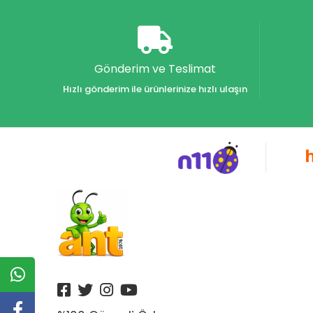
Akvaryum Yayınları
Alex
Alfa
Gönderim ve Teslimat
Alfa Yayınları
Hızlı gönderim ile ürünlerinize hızlı ulaşın
Alfabe Yayınları
Aliş
Alpino
Alpino Çocuk Yayınları
Altın
Altın Karma Yayınları
Altın Kitaplar Yayınevi
Altın Kitaplar Yayınları
Altın Nokta Yayınları
Altınyıldız