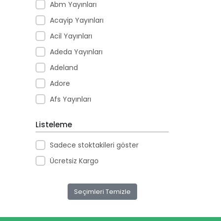
Abm Yayınları
Acayip Yayınları
Acil Yayınları
Adeda Yayınları
Adeland
Adore
Afs Yayınları
Agapi Yayınları
Listeleme
Agt
Sadece stoktakileri göster
Aıhao
Ücretsiz Kargo
Akademi Denizi Yayınları
Akar Kırtasiye
Seçimleri Temizle
Akçağ Yayınları
Aktive Oyuncak