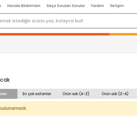
p
Havale Bildirimleri
Sıkça Sorulan Sorular
Yardım
İletişim
ncak
iler
En çok satanlar
Ürün adı (A-Z)
Ürün adı (Z-A)
bulunamadı.