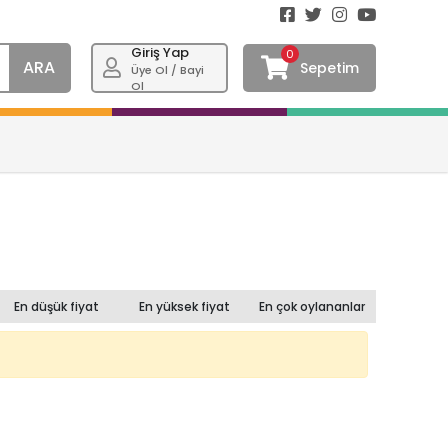
Giriş Yap
0
ARA
Sepetim
Üye Ol / Bayi
Ol
En düşük fiyat
En yüksek fiyat
En çok oylananlar