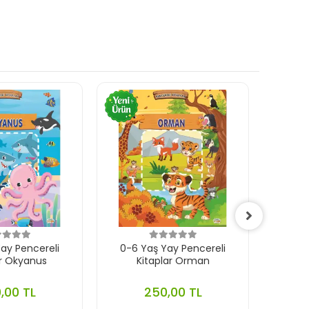
ay Pencereli
0-6 Yaş Yay Pencereli
0-
ar Okyanus
Kitaplar Orman
Çıkar
,00 TL
250,00 TL