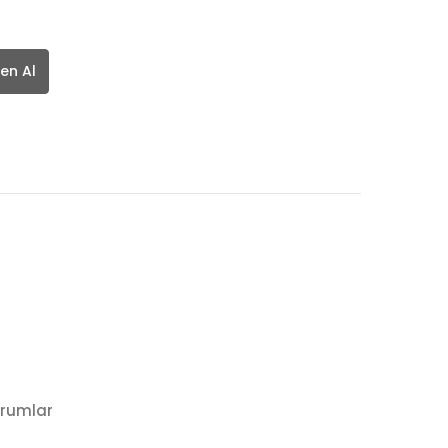
en Al
rumlar