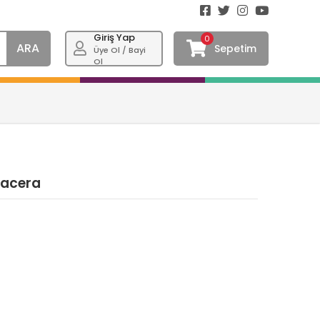
Giriş Yap
0
ARA
Sepetim
Üye Ol / Bayi
Ol
Macera