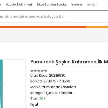
p
Havale Bildirimleri
Sıkça Sorulan Sorular
Yardım
İletişim
Yumurcak Şaşkın Kahraman İlk 
Ürün Kodu:
2021İ8630
Barkod:
9789757140566
Marka:
Yumurcak Yayınları
Kategori:
Çocuk Kitapları
Stok:
20+
Fiyat