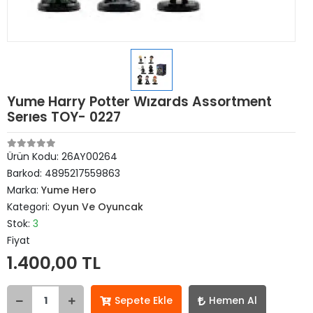
Yume Harry Potter Wızards Assortment
Serıes TOY- 0227
Ürün Kodu:
26AY00264
Barkod:
4895217559863
Marka:
Yume Hero
Kategori:
Oyun Ve Oyuncak
Stok:
3
Fiyat
1.400,00 TL
Sepete Ekle
Hemen Al