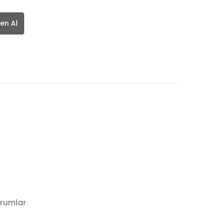
en Al
rumlar