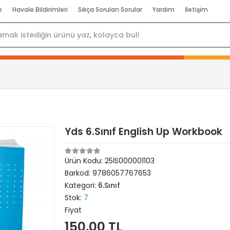
p
Havale Bildirimleri
Sıkça Sorulan Sorular
Yardım
İletişim
Yds 6.Sınıf English Up Workbook
Ürün Kodu:
25İS000001103
Barkod:
9786057767653
Kategori:
6.Sınıf
Stok:
7
Fiyat
150,00 TL