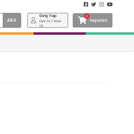
Giriş Yap
0
ARA
Sepetim
Üye Ol / Bayi
Ol