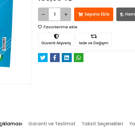
Sepete Ekle
Hem
Favorilerime ekle
Güvenli Alışveriş
İade ve Değişim
çıklaması
Garanti ve Teslimat
Taksit Seçenekleri
Yo