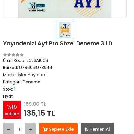
Yayındenizi Ayt Pro Sözel Deneme 3 Lü
Ürün Kodu:
2023A1008
Barkod:
9786051973944
Marka:
İşler Yayınları
Kategori:
Deneme
Stok:
1
Fiyat
159,00 TL
%15
135,15 TL
indirim
Sepete Ekle
Hemen Al