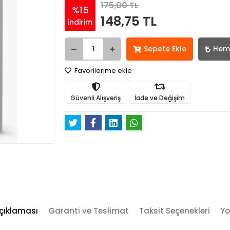
175,00 TL
%15
148,75 TL
indirim
Sepete Ekle
Hem
Favorilerime ekle
Güvenli Alışveriş
İade ve Değişim
çıklaması
Garanti ve Teslimat
Taksit Seçenekleri
Yo