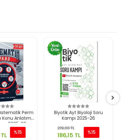
 Matematik Perm
Biyotik Ayt Biyoloji Soru
Katyon
Konu Anlatımlı
Kampı 2025-26
kası 2025-26
219,00 TL
%15
%15
 TL
186,15 TL