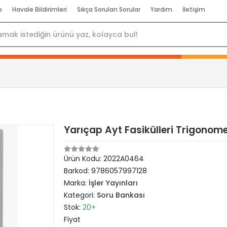
p
Havale Bildirimleri
Sıkça Sorulan Sorular
Yardım
İletişim
Yarıçap Ayt Fasikülleri Trigonome
Ürün Kodu:
2022A0464
Barkod:
9786057997128
Marka:
İşler Yayınları
Kategori:
Soru Bankası
Stok:
20+
Fiyat