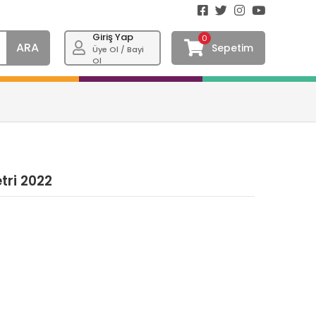
Giriş Yap
0
ARA
Sepetim
Üye Ol / Bayi
Ol
tri 2022