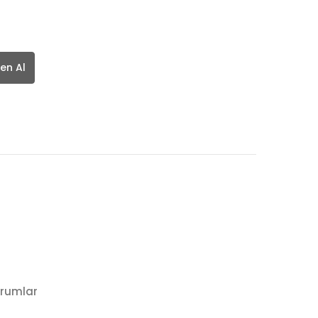
en Al
rumlar