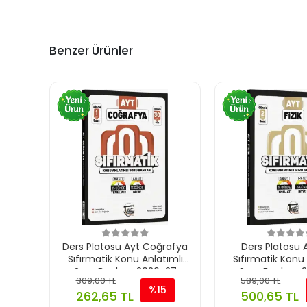
Benzer Ürünler
Ders Platosu Ayt Coğrafya
Ders Platosu A
Sıfırmatik Konu Anlatımlı
Sıfırmatik Konu 
Soru Bankası 2026-27
Soru Bankası 
309,00 TL
589,00 TL
%15
262,65 TL
500,65 TL