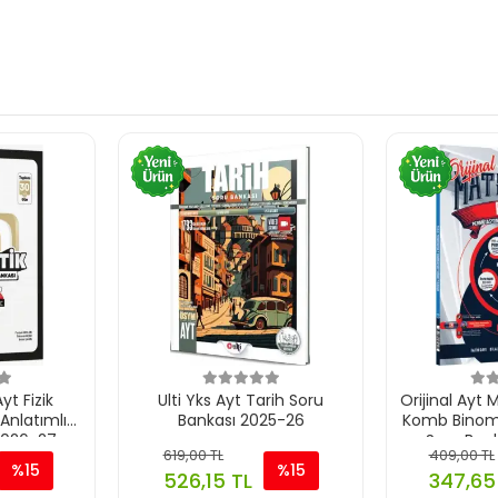
yt Fizik
Ulti Yks Ayt Tarih Soru
Orijinal Ayt
Anlatımlı
Bankası 2025-26
Komb Binom 
2026-27
Soru Ban
619,00 TL
409,00 TL
%15
%15
526,15 TL
347,65