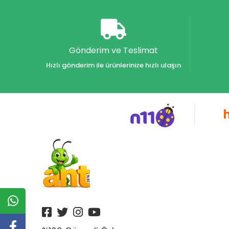
Akvaryum Yayınları
Alex
Alfa
Gönderim ve Teslimat
Alfa Yayınları
Hızlı gönderim ile ürünlerinize hızlı ulaşın
Alfabe Yayınları
Aliş
Alpino
Alpino Çocuk Yayınları
Altın
Altın Karma Yayınları
Altın Kitaplar Yayınevi
Altın Kitaplar Yayınları
Altın Nokta Yayınları
Altınyıldız