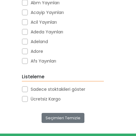
Abm Yayınları
Acayip Yayınları
Acil Yayınları
Adeda Yayınları
Adeland
Adore
Afs Yayınları
Agapi Yayınları
Listeleme
Agt
Sadece stoktakileri göster
Aıhao
Ücretsiz Kargo
Akademi Denizi Yayınları
Akar Kırtasiye
Seçimleri Temizle
Akçağ Yayınları
Aktive Oyuncak