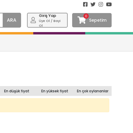
Giriş Yap
0
ARA
Sepetim
Üye Ol / Bayi
Ol
En düşük fiyat
En yüksek fiyat
En çok oylananlar