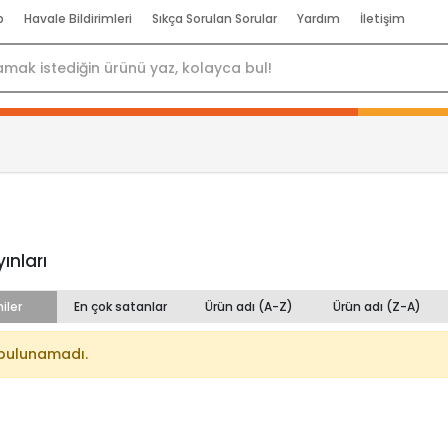
p
Havale Bildirimleri
Sıkça Sorulan Sorular
Yardım
İletişim
ınları
iler
En çok satanlar
Ürün adı (A-Z)
Ürün adı (Z-A)
bulunamadı.