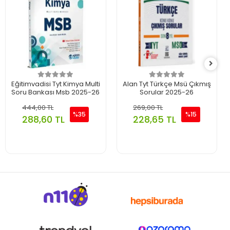
Eğitimvadisi Tyt Kimya Multi
Alan Tyt Türkçe Msü Çıkmış
Soru Bankası Msb 2025-26
Sorular 2025-26
444,00 TL
269,00 TL
%35
%15
288,60 TL
228,65 TL