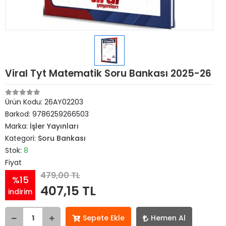
Viral Tyt Matematik Soru Bankası 2025-26
Ürün Kodu:
26AY02203
Barkod:
9786259266503
Marka:
İşler Yayınları
Kategori:
Soru Bankası
Stok:
8
Fiyat
479,00 TL
%15
407,15 TL
indirim
Sepete Ekle
Hemen Al