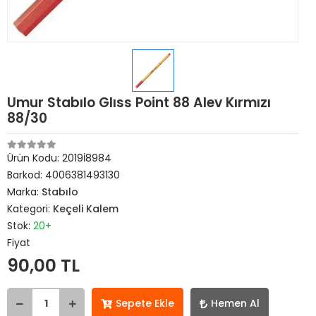
Umur Stabılo Glıss Point 88 Alev Kırmızı
88/30
Ürün Kodu:
2019İ8984
Barkod:
4006381493130
Marka:
Stabılo
Kategori:
Keçeli Kalem
Stok:
20+
Fiyat
90,00 TL
Sepete Ekle
Hemen Al