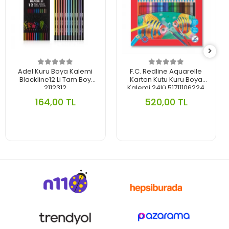
Adel Kuru Boya Kalemi
F.C. Redline Aquarelle
Blackline12 Li Tam Boy
Karton Kutu Kuru Boya
2112312
Kalemi 24lü 51711106224
164,00 TL
520,00 TL