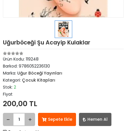
Uğurböceği Şu Acayip Kulaklar
Ürün Kodu:
119248
Barkod:
9786052236130
Marka:
Uğur Böceği Yayınları
Kategori:
Çocuk Kitapları
Stok:
2
Fiyat
200,00 TL
Sepete Ekle
Hemen Al