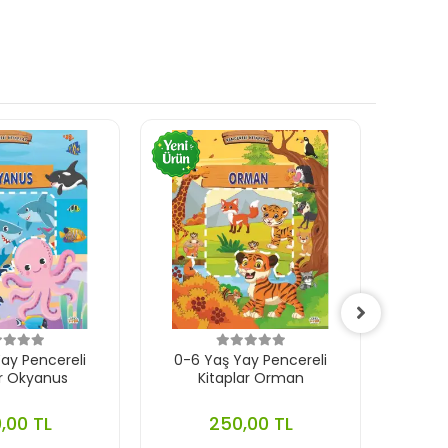
ay Pencereli
0-6 Yaş Yay Pencereli
0-
ar Okyanus
Kitaplar Orman
Çıkar
,00 TL
250,00 TL