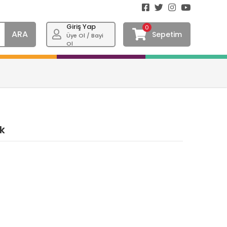
Giriş Yap
0
ARA
Sepetim
Üye Ol / Bayi
Ol
nk