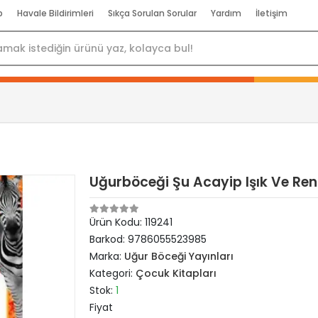
p
Havale Bildirimleri
Sıkça Sorulan Sorular
Yardım
İletişim
Uğurböceği Şu Acayip Işık Ve Re
Ürün Kodu:
119241
Barkod:
9786055523985
Marka:
Uğur Böceği Yayınları
Kategori:
Çocuk Kitapları
Stok:
1
Fiyat