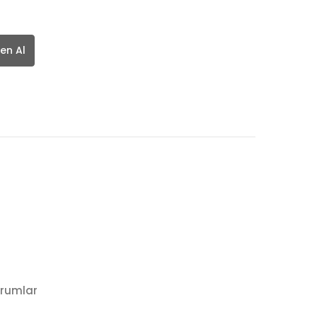
en Al
rumlar