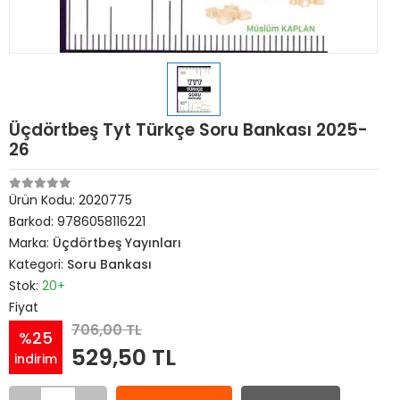
Üçdörtbeş Tyt Türkçe Soru Bankası 2025-
26
Ürün Kodu:
2020775
Barkod:
9786058116221
Marka:
Üçdörtbeş Yayınları
Kategori:
Soru Bankası
Stok:
20+
Fiyat
706,00 TL
%25
529,50 TL
indirim