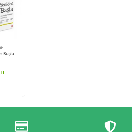
n Başla
TL