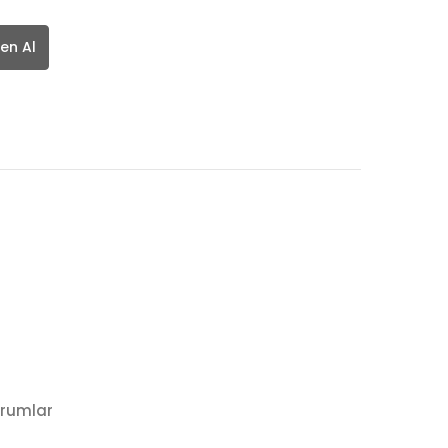
en Al
rumlar