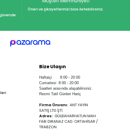
Müşteri Memnuniyeti
Öneri ve şikayetlerinizi bize iletebilirsiniz.
iz güvende
Bize Ulaşın
Haftaiçi 8:00 - 20:00
Cumartesi 8:00 - 20:00
Saatleri arasında ulaşabilirsiniz.
leri
Resmi Tatil Günleri Hariç
Firma Ünvanı:
ANT YAYIN
SATIŞ LTD.ŞTİ.
Adres:
GÜLBAHARHATUN MAH.
FAİK DIRANAZ CAD. ORTAHİSAR /
TRABZON