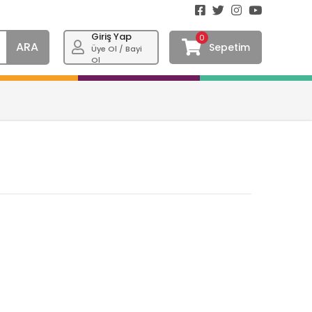
Giriş Yap
0
ARA
Sepetim
Üye Ol / Bayi
Ol