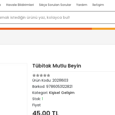
p
Havale Bildirimleri
Sıkça Sorulan Sorular
Yardım
İletişim
Tübitak Mutlu Beyin
Ürün Kodu:
2021İ1603
Barkod:
9786053122821
Kategori:
Kişisel Gelişim
Stok:
1
Fiyat
45,00 TL