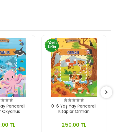
ay Pencereli
0-6 Yaş Yay Pencereli
0-
ar Okyanus
Kitaplar Orman
Çıkar
,00 TL
250,00 TL