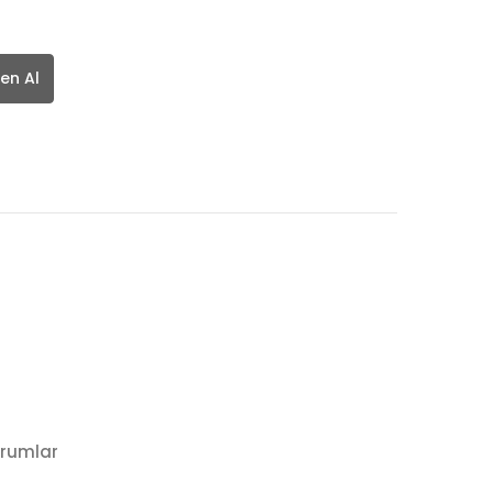
en Al
rumlar