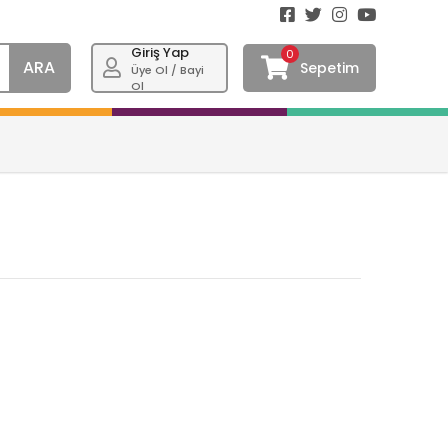
Giriş Yap
0
ARA
Sepetim
Üye Ol / Bayi
Ol