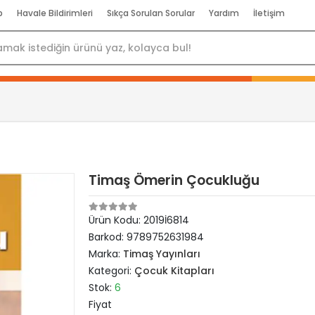
p
Havale Bildirimleri
Sıkça Sorulan Sorular
Yardım
İletişim
Timaş Ömerin Çocukluğu
Ürün Kodu:
2019İ6814
Barkod:
9789752631984
Marka:
Timaş Yayınları
Kategori:
Çocuk Kitapları
Stok:
6
Fiyat