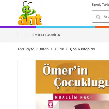
Sipariş Taki
TÜM KATEGORİLER
Ana Sayfa
Kitap
Kültür
Çocuk Kitapları