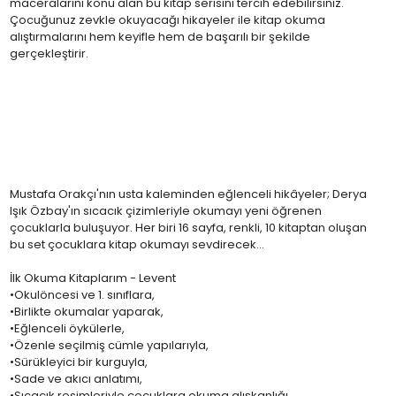
maceralarını konu alan bu kitap serisini tercih edebilirsiniz.
Çocuğunuz zevkle okuyacağı hikayeler ile kitap okuma
alıştırmalarını hem keyifle hem de başarılı bir şekilde
gerçekleştirir.
Mustafa Orakçı'nın usta kaleminden eğlenceli hikâyeler; Derya
Işık Özbay'ın sıcacık çizimleriyle okumayı yeni öğrenen
çocuklarla buluşuyor. Her biri 16 sayfa, renkli, 10 kitaptan oluşan
bu set çocuklara kitap okumayı sevdirecek...
İlk Okuma Kitaplarım - Levent
•Okulöncesi ve 1. sınıflara,
•Birlikte okumalar yaparak,
•Eğlenceli öykülerle,
•Özenle seçilmiş cümle yapılarıyla,
•Sürükleyici bir kurguyla,
•Sade ve akıcı anlatımı,
•Sıcacık resimleriyle çocuklara okuma alışkanlığı