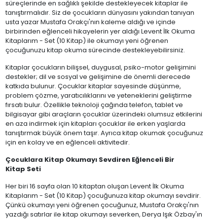
süreçlerinde en sağlıklı şekilde destekleyecek kitaplar ile
tanıştırmalıdır. Siz de çocukların dünyasını yakından tanıyan
usta yazar Mustafa Orakçı'nın kaleme aldığı ve içinde
birbirinden eğlenceli hikayelerin yer aldığı Levent İlk Okuma
Kitaplarım - Set (10 Kitap) ile okumayı yeni öğrenen
çocuğunuzu kitap okuma sürecinde destekleyebilirsiniz.
Kitaplar çocukların bilişsel, duygusal, psiko-motor gelişimini
destekler; dil ve sosyal ve gelişimine de önemli derecede
katkıda bulunur. Çocuklar kitaplar sayesinde düşünme,
problem çözme, yaratıcılıklarını ve yeteneklerini geliştirme
fırsatı bulur. Özellikle teknoloji çağında telefon, tablet ve
bilgisayar gibi araçların çocuklar üzerindeki olumsuz etkilerini
en aza indirmek için kitapları çocuklar ile erken yaşlarda
tanıştırmak büyük önem taşır. Ayrıca kitap okumak çocuğunuz
için en kolay ve en eğlenceli aktivitedir.
Çocuklara Kitap Okumayı Sevdiren Eğlenceli Bir
Kitap Seti
Her biri 16 sayfa olan 10 kitaptan oluşan Levent İlk Okuma
Kitaplarım - Set (10 Kitap) çocuğunuza kitap okumayı sevdirir.
Çünkü okumayı yeni öğrenen çocuğunuz, Mustafa Orakçı'nın
yazdığı satırlar ile kitap okumayı severken, Derya Işık Özbay'ın