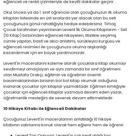
eğlenceli ve renkli çizimleriyle de keyifli dakikalar geçirir.
Okul öncesi ya da 1. sınıf öğrencisi olan çocuğunuzun ilk okuma
kitapları listesinde en üst sıralarda yer alacak olan bu seti
çocuğunuza gönül rahatlığıyla hediye edebilirsiniz. Timaş
Çocuk tarafından yayımlanan Levent İlk Okuma Kitaplarım - Set
(10 Kitap) birbirinden eğlenceli hikayeleri, titizlikle seçilmiş
cümle yapıları, basit ve akıcı anlatımı, sürükleyici kurgusu ve
eğlenceli resimleri ile çocuğunuza okuma alışkanlığı
kazandırmak için en büyük yardımcınızdır.
Levent'in maceralarını kaleme alarak çocuklara kitap okumayı
sevdirmeyi amaçlayan ve aynı zamanda bir sınıf öğretmeni
olan Mustafa Orakçı, eğitimin ve öğretimin önemli
basamaklarından birisinin bol bol kitap okumak olduğuna
inanarak çocuklar için kitaplar yazmaktadır. Eğitmen kimliğiyle
çocuklar için eğlenceli kitaplar yazmaya devam eden yazar,
öğretmenlik mesleğini de severek devam ettirmektedir.
10 Hikaye Kitabı ile Eğlenceli Dakikalar
Çocuğunuz Levent'in maceralarının anlatıldığı 10 hikaye
kitabının satırlarına konuk olarak hem eğlenir hem de öğrenir.
Levent Top Oynuyor: Levent'in çok keyif aldığı top