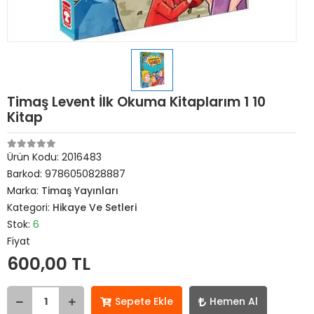
Timaş Levent İlk Okuma Kitaplarım 1 10
Kitap
Ürün Kodu:
2016483
Barkod:
9786050828887
Marka:
Timaş Yayınları
Kategori:
Hikaye Ve Setleri
Stok:
6
Fiyat
600,00 TL
Sepete Ekle
Hemen Al