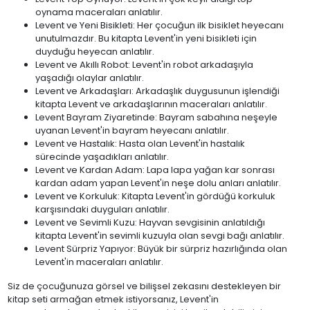
oynama maceraları anlatılır.
Levent ve Yeni Bisikleti: Her çocuğun ilk bisiklet heyecanı
unutulmazdır. Bu kitapta Levent'in yeni bisikleti için
duyduğu heyecan anlatılır.
Levent ve Akıllı Robot: Levent'in robot arkadaşıyla
yaşadığı olaylar anlatılır.
Levent ve Arkadaşları: Arkadaşlık duygusunun işlendiği
kitapta Levent ve arkadaşlarının maceraları anlatılır.
Levent Bayram Ziyaretinde: Bayram sabahına neşeyle
uyanan Levent'in bayram heyecanı anlatılır.
Levent ve Hastalık: Hasta olan Levent'in hastalık
sürecinde yaşadıkları anlatılır.
Levent ve Kardan Adam: Lapa lapa yağan kar sonrası
kardan adam yapan Levent'in neşe dolu anları anlatılır.
Levent ve Korkuluk: Kitapta Levent'in gördüğü korkuluk
karşısındaki duyguları anlatılır.
Levent ve Sevimli Kuzu: Hayvan sevgisinin anlatıldığı
kitapta Levent'in sevimli kuzuyla olan sevgi bağı anlatılır.
Levent Sürpriz Yapıyor: Büyük bir sürpriz hazırlığında olan
Levent'in maceraları anlatılır.
Siz de çocuğunuza görsel ve bilişsel zekasını destekleyen bir
kitap seti armağan etmek istiyorsanız, Levent'in