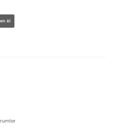
en Al
rumlar