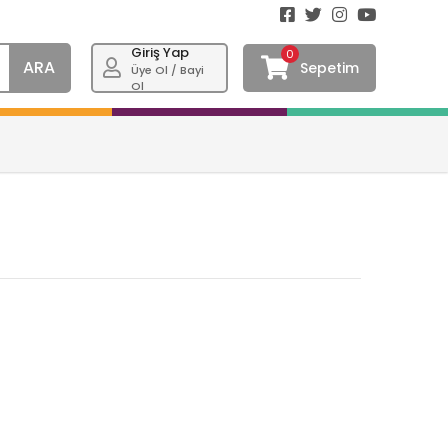
Giriş Yap
0
ARA
Sepetim
Üye Ol / Bayi
Ol