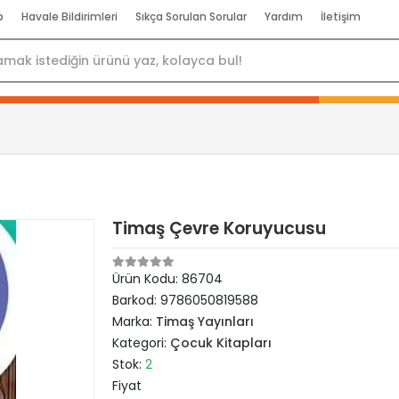
p
Havale Bildirimleri
Sıkça Sorulan Sorular
Yardım
İletişim
Timaş Çevre Koruyucusu
Ürün Kodu:
86704
Barkod:
9786050819588
Marka:
Timaş Yayınları
Kategori:
Çocuk Kitapları
Stok:
2
Fiyat