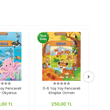
ay Pencereli
0-6 Yaş Yay Pencereli
0-
ar Okyanus
Kitaplar Orman
Çıkar
,00 TL
250,00 TL