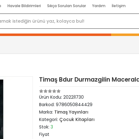
p
Havale Bildirimleri
Sıkça Sorulan Sorular
Yardım
İletişim
Timaş Bdur Durmazgilin Maceralar
Ürün Kodu:
2022İ1730
Barkod:
9786050844429
Marka:
Timaş Yayınları
Kategori:
Çocuk Kitapları
Stok:
3
Fiyat