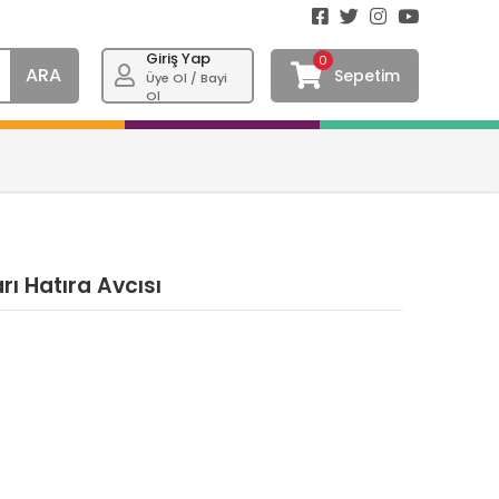
Giriş Yap
0
ARA
Sepetim
Üye Ol / Bayi
Ol
ı Hatıra Avcısı