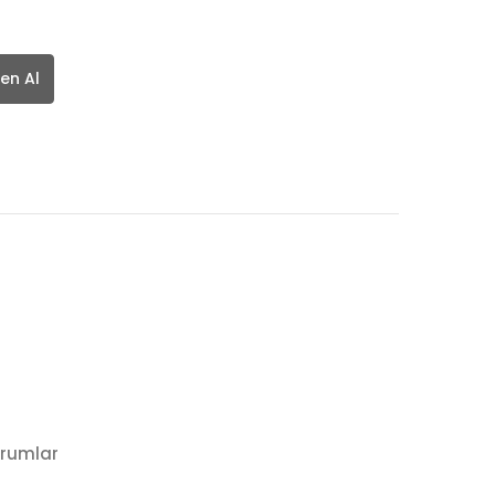
en Al
rumlar