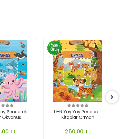
ay Pencereli
0-6 Yaş Yay Pencereli
0-
ar Okyanus
Kitaplar Orman
Çıkar
,00 TL
250,00 TL