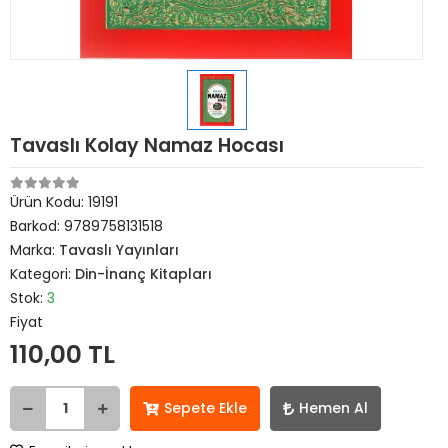
Tavaslı Kolay Namaz Hocası
Ürün Kodu:
19191
Barkod:
9789758131518
Marka:
Tavaslı Yayınları
Kategori:
Din-İnanç Kitapları
Stok:
3
Fiyat
110,00 TL
Sepete Ekle
Hemen Al