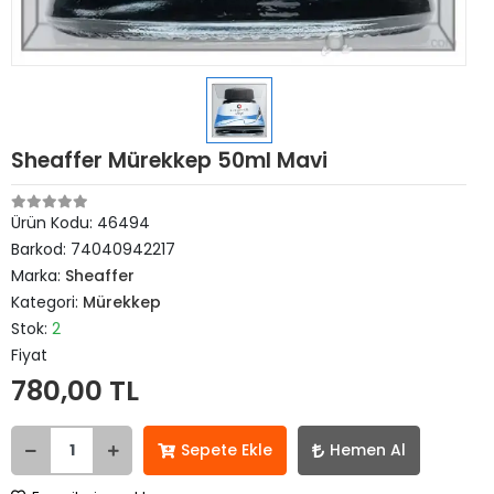
Sheaffer Mürekkep 50ml Mavi
Ürün Kodu:
46494
Barkod:
74040942217
Marka:
Sheaffer
Kategori:
Mürekkep
Stok:
2
Fiyat
780,00 TL
Sepete Ekle
Hemen Al