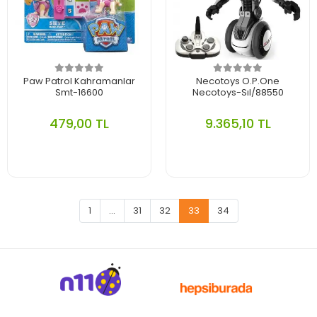
Paw Patrol Kahramanlar
Necotoys O.P.One
Smt-16600
Necotoys-Sıl/88550
479,00 TL
9.365,10 TL
1
...
31
32
33
34