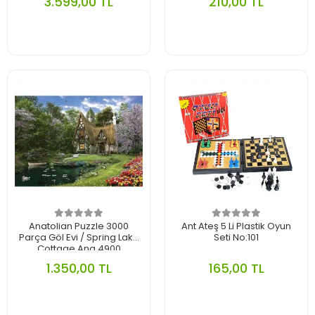
3.599,00 TL
210,00 TL
Anatolian Puzzle 3000
Ant Ateş 5 Li Plastik Oyun
Parça Göl Evi / Spring Lake
Seti No:101
Cottage Ana.4900
1.350,00 TL
165,00 TL