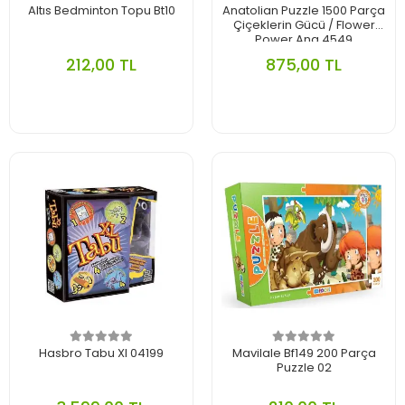
Altıs Bedminton Topu Bt10
Anatolian Puzzle 1500 Parça
Çiçeklerin Gücü / Flower
Power Ana.4549
212,00 TL
875,00 TL
Hasbro Tabu Xl 04199
Mavilale Bf149 200 Parça
Puzzle 02