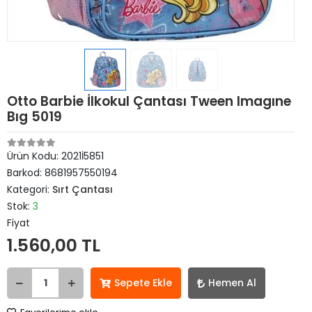
Otto Barbie İlkokul Çantası Tween Imagıne
Bıg 5019
Ürün Kodu:
2021İ5851
Barkod:
8681957550194
Kategori:
Sırt Çantası
Stok:
3
Fiyat
1.560,00 TL
Sepete Ekle
Hemen Al