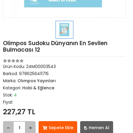
Olimpos Sudoku Dünyanın En Sevilen
Bulmacası 12
Ürün Kodu:
24M00003543
Barkod:
9786256411715
Marka:
Olımpos Yayınları
Kategori:
Hobi & Eğlence
Stok:
4
Fiyat
227,27 TL
Sepete Ekle
Hemen Al