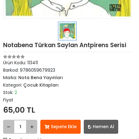
Notabena Türkan Saylan Antpirens Serisi
Ürün Kodu:
113411
Barkod:
9786059679923
Marka:
Nota Bena Yayınları
Kategori:
Çocuk Kitapları
Stok:
2
Fiyat
65,00 TL
Sepete Ekle
Hemen Al