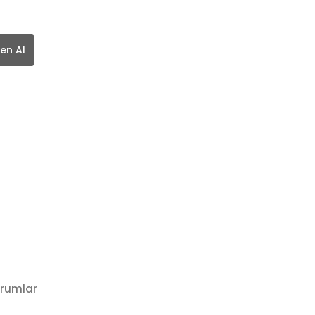
en Al
rumlar