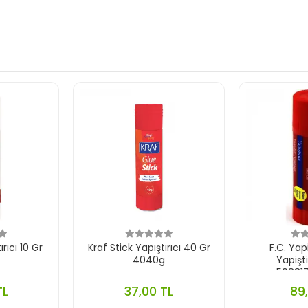
ırıcı 10 Gr
Kraf Stick Yapıştırıcı 40 Gr
F.C. Yapi
4040g
Yapişti
50881
TL
37,00 TL
89