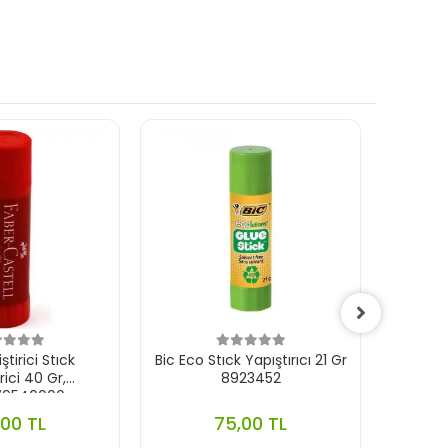
ştirici Stıck
Bic Eco Stıck Yapıştırıcı 21 Gr
Pritt Y
rici 40 Gr,
8923452
79540000
,00 TL
75,00 TL