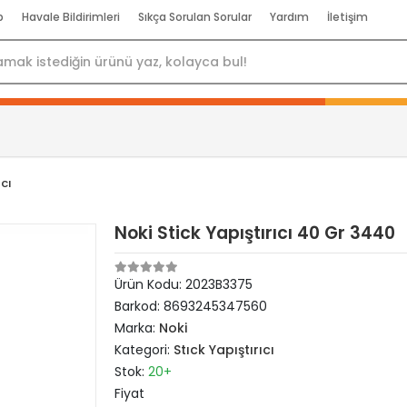
p
Havale Bildirimleri
Sıkça Sorulan Sorular
Yardım
İletişim
ıcı
Noki Stick Yapıştırıcı 40 Gr 3440
Ürün Kodu:
2023B3375
Barkod:
8693245347560
Marka:
Noki
Kategori:
Stıck Yapıştırıcı
Stok:
20+
Fiyat