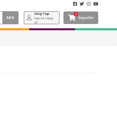
Giriş Yap
0
ARA
Sepetim
Üye Ol / Bayi
Ol