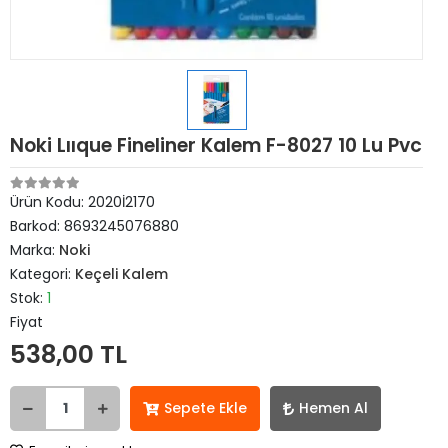
Noki Lııque Fineliner Kalem F-8027 10 Lu Pvc
Ürün Kodu:
2020İ2170
Barkod:
8693245076880
Marka:
Noki
Kategori:
Keçeli Kalem
Stok:
1
Fiyat
538,00 TL
Sepete Ekle
Hemen Al