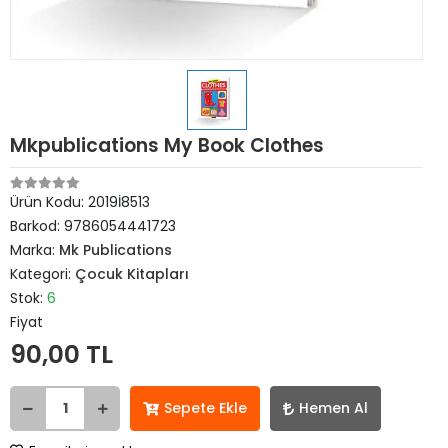
Mkpublications My Book Clothes
Ürün Kodu:
2019İ8513
Barkod:
9786054441723
Marka:
Mk Publications
Kategori:
Çocuk Kitapları
Stok:
6
Fiyat
90,00 TL
Sepete Ekle
Hemen Al