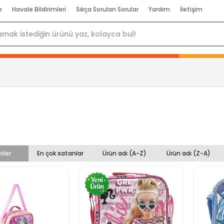
p
Havale Bildirimleri
Sıkça Sorulan Sorular
Yardım
İletişim
iler
En çok satanlar
Ürün adı (A-Z)
Ürün adı (Z-A)