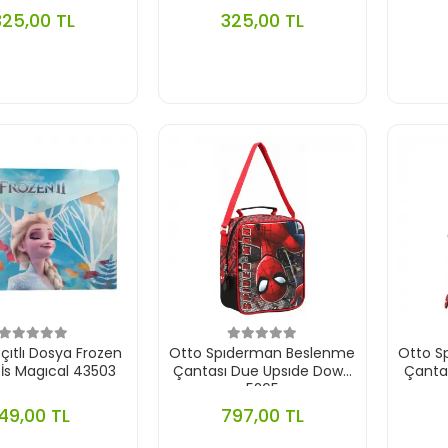
325,00 TL
325,00 TL
ya Frozen
Otto Spıderman Beslenme
Otto S
 İs Magıcal 43503
Çantası Due Upsıde Down
Çantas
5265
49,00 TL
797,00 TL