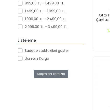
999,00 TL - 1.499,00 TL
Akar Kırtasiye
1.499,00 TL - 1.999,00 TL
Akçağ Yayınları
Otto 
1.999,00 TL - 2.499,00 TL
Aktive Oyuncak
Çantası 
2.999,00 TL - 3.499,00 TL
Akvaryum Yayınları
1
Alex
Listeleme
Alfa
Sadece stoktakileri göster
Alfa Yayınları
Ücretsiz Kargo
Alfabe Yayınları
Aliş
Seçimleri Temizle
Alpino
Alpino Çocuk Yayınları
Altın
Altın Karma Yayınları
Altın Kitaplar Yayınevi