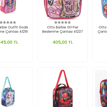
rbie Outfit Goals
Otto Barbie Grl Pwr
Otto
me Çantası 41219
Beslenme Çantası 41237
Çanta
845,00 TL
405,00 TL