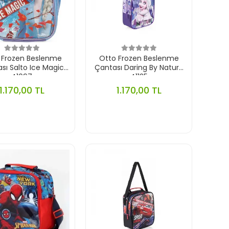
 Frozen Beslenme
Otto Frozen Beslenme
sı Salto Ice Magic
Çantası Daring By Nature
41097
41125
1.170,00 TL
1.170,00 TL