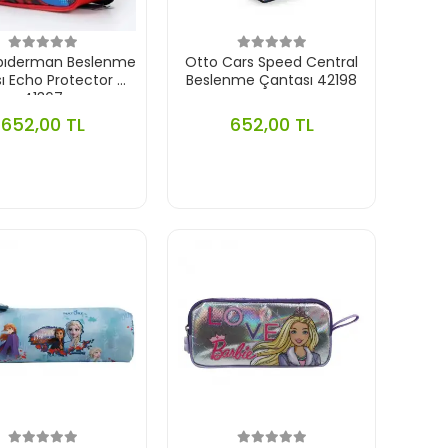
pıderman Beslenme
Otto Cars Speed Central
ı Echo Protector Of
Beslenme Çantası 42198
41367
652,00 TL
652,00 TL