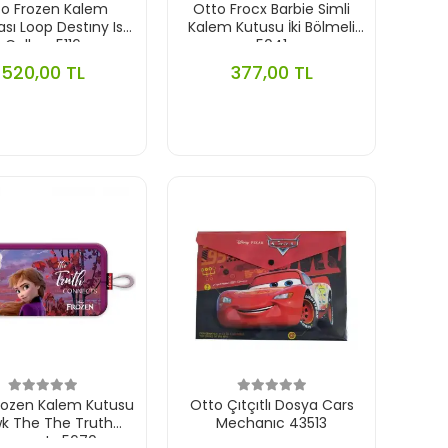
to Frozen Kalem
Otto Frocx Barbie Simli
sı Loop Destıny Is
Kalem Kutusu İki Bölmeli
Callıng 5116
5041
520,00 TL
377,00 TL
rozen Kalem Kutusu
Otto Çıtçıtlı Dosya Cars
k The The Truth
Mechanıc 43513
onnects 5670