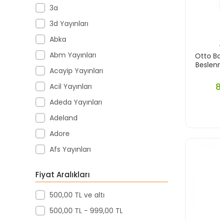
3a
3d Yayınları
Abka
Abm Yayınları
Otto Ba
Beslen
Acayip Yayınları
Acil Yayınları
Adeda Yayınları
Adeland
Adore
Afs Yayınları
Agapi Yayınları
Fiyat Aralıkları
Agt
500,00 TL ve altı
Aıhao
500,00 TL - 999,00 TL
Akademi Denizi Yayınları