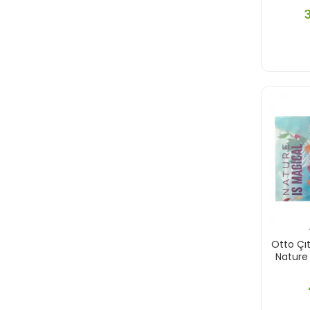
Ark
Arkadaş Yayınları
Arkadya Yayınları
Arkeologos Yayınları
Armada
Art Puzzle
Artdeco
Artemis Yayınları
Artlıne
Asi Yayınları
Aspendos Yayınları
Otto Çıtçıtlı Dos
Ateş Yayınları
Nature
Atlas Grup Kitap
Aura Yayınları