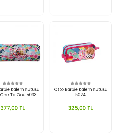
arbie Kalem Kutusu
Otto Barbie Kalem Kutusu
 One To One 5033
5024
377,00 TL
325,00 TL