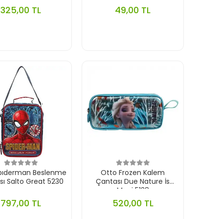
325,00 TL
49,00 TL
pıderman Beslenme
Otto Frozen Kalem
ı Salto Great 5230
Çantası Due Nature İs
Magi 5138
797,00 TL
520,00 TL