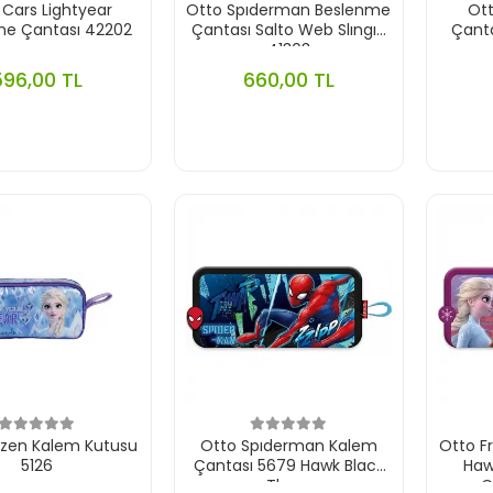
 Cars Lightyear
Otto Spıderman Beslenme
Ot
me Çantası 42202
Çantası Salto Web Slıngın
Çanta
41303
596,00 TL
660,00 TL
ozen Kalem Kutusu
Otto Spıderman Kalem
Otto F
5126
Çantası 5679 Hawk Black
Haw
Thwıp
C