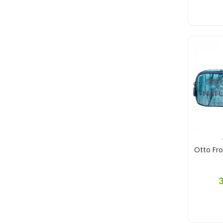
Av Yayınları
Avangart
Avrasya Kitap
Aydın Yayınları
Aykut
Ayrıntı Yayınları
Az Kitap Yayınları
Bambu Kitap
Başaran Yayınları
Otto Fr
Başarı Dağıtım
Bayındır
Benetton
Benim Hocam Yayınları
Berkay Yayınları