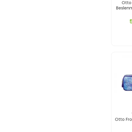
Otto
Altın Kitaplar Yayınları
Beslen
Altın Nokta Yayınları
Altınyıldız
Anatolia Kitap Yayınları
Anatolian
Ankara Yayınları
Anonim Yayınları
Ant
Antik Yayınları
Antrenmanlarla Yayınları
Aperatifyayınları
Aprıl Yayınları
Apron Yayınları
Otto Fr
Arı Yayıncılık