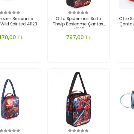
Frozen Beslenme
Otto Spiderman Salto
Otto S
Wild Spirited 41123
Thwip Beslenme Çantası
Çantas
41305
.170,00 TL
797,00 TL