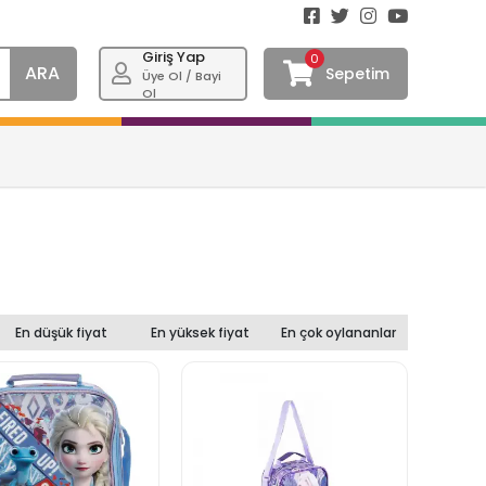
Giriş Yap
0
ARA
Sepetim
Üye Ol / Bayi
Ol
En düşük fiyat
En yüksek fiyat
En çok oylananlar