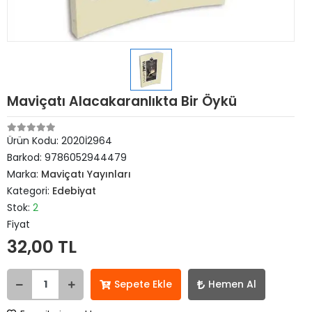
Maviçatı Alacakaranlıkta Bir Öykü
Ürün Kodu:
2020İ2964
Barkod:
9786052944479
Marka:
Maviçatı Yayınları
Kategori:
Edebiyat
Stok:
2
Fiyat
32,00 TL
Sepete Ekle
Hemen Al