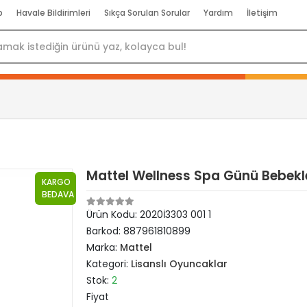
p
Havale Bildirimleri
Sıkça Sorulan Sorular
Yardım
İletişim
Mattel Wellness Spa Günü Bebekle
KARGO
BEDAVA
Ürün Kodu:
2020İ3303 001 1
Barkod:
887961810899
Marka:
Mattel
Kategori:
Lisanslı Oyuncaklar
Stok:
2
Fiyat