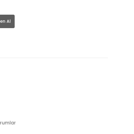
en Al
rumlar