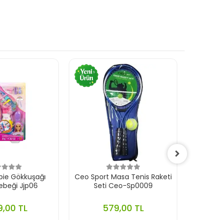
bie Gökkuşağı
Ceo Sport Masa Tenis Raketi
Mattel 
ebeği Jjp06
Seti Ceo-Sp0009
Brook
9,00 TL
579,00 TL