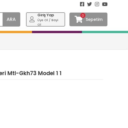
Giriş Yap
0
ARA
Sepetim
Üye Ol / Bayi
Ol
ri Mtl-Gkh73 Model 1 1