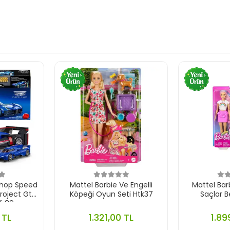
Shop Speed
Mattel Barbie Ve Engelli
Mattel Bar
Project Gtp
Köpeği Oyun Seti Htk37
Saçlar B
fr89
 TL
1.321,00 TL
1.89