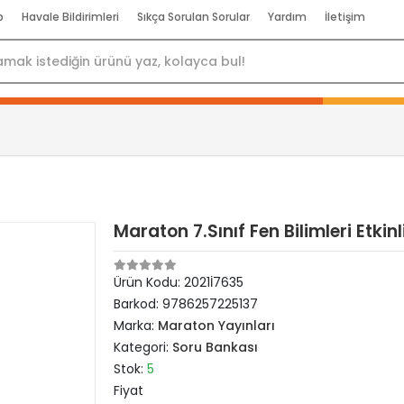
p
Havale Bildirimleri
Sıkça Sorulan Sorular
Yardım
İletişim
Maraton 7.Sınıf Fen Bilimleri Etkin
Ürün Kodu:
2021İ7635
Barkod:
9786257225137
Marka:
Maraton Yayınları
Kategori:
Soru Bankası
Stok:
5
Fiyat