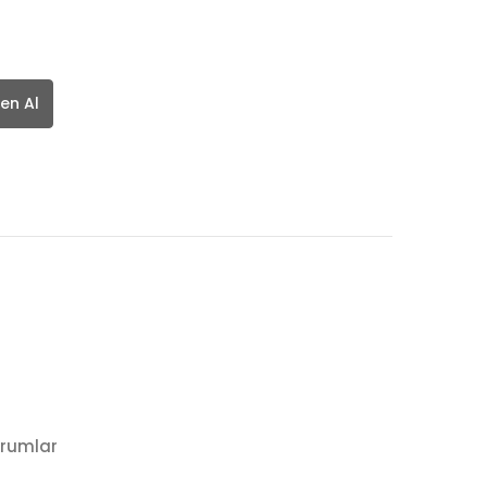
en Al
rumlar