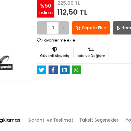
225,00 TL
%50
112,50 TL
indirim
Sepete Ekle
Hem
Favorilerime ekle
Güvenli Alışveriş
İade ve Değişim
çıklaması
Garanti ve Teslimat
Taksit Seçenekleri
Yo