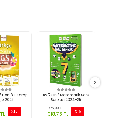
f 7 Den 8 E Kamp
Av 7.Sınıf Matematik Soru
Ulti 7.S
çe 2025
Bankası 2024-25
Höf
375,00 TL
275,
%15
%15
 TL
318,75 TL
233