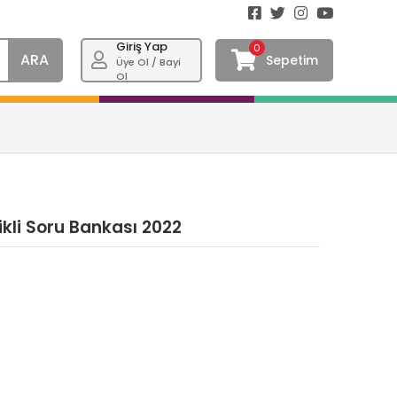
Giriş Yap
0
ARA
Sepetim
Üye Ol / Bayi
Ol
likli Soru Bankası 2022