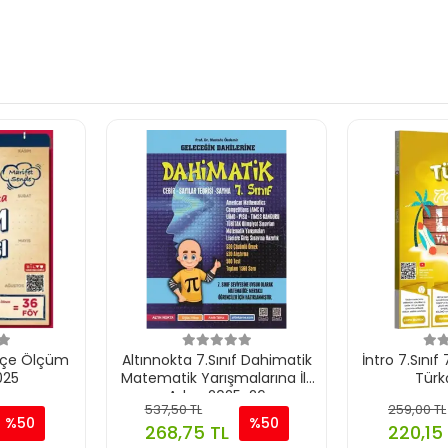
rkçe Ölçüm
Altınnokta 7.Sınıf Dahimatik
İntro 7.Sını
025
Matematik Yarışmalarına İlk
Türk
Adım 2025-26
537,50 TL
259,00 TL
%50
%50
268,75 TL
220,15